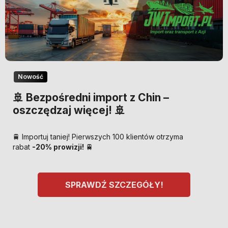
Nowość
🚢 Bezpośredni import z Chin –
oszczędzaj więcej! 🚢
🚆 Importuj taniej! Pierwszych 100 klientów otrzyma
rabat
-20% prowizji!
🚆
SPRAWDŹ SZCZEGÓŁY!