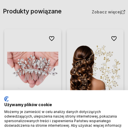
Produkty powiązane
Zobacz więcej
Do ulubionych
Do ulubio
Używamy plików cookie
Możemy je zamieścić w celu analizy danych dotyczących
odwiedzających, ulepszenia naszej strony internetowej, pokazania
spersonalizowanych treści i zapewnienia Państwu wspaniałego
Srebrny Grzebyk na ślub
STROIK ŚLUBNY Ozdoba do
doświadczenia na stronie internetowej. Aby uzyskać więcej informacji
kryształowy bogaty do
włosów Gałązka na ŚLUB