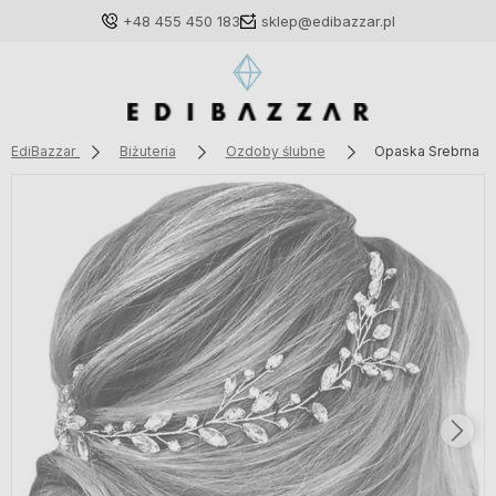
+48 455 450 183
sklep@edibazzar.pl
EdiBazzar
Biżuteria
Ozdoby ślubne
Opaska Srebrna ga
Zaloguj się
Załóż konto
Wybierz coś dla siebie z naszej aktualnej oferty lub
zaloguj się, aby przywrócić dodane produkty do listy
z poprzedniej sesji.