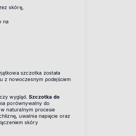
zez skórę,
e na
yjątkowa szczotka została
sażu z nowoczesnym podejściem
ńczy wygląd.
Szczotka do
enia porównywalny do
w naturalnym procesie
hliznę, uwalnia napięcie oraz
yłączeniem skóry