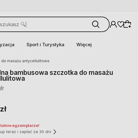
yzacja
Sport i Turystyka
Więcej
do masażu antycellulitowa
lna bambusowa szczotka do masażu
llulitowa
zł
statnie egzemplarze!
p teraz i zapłać za 30 dni