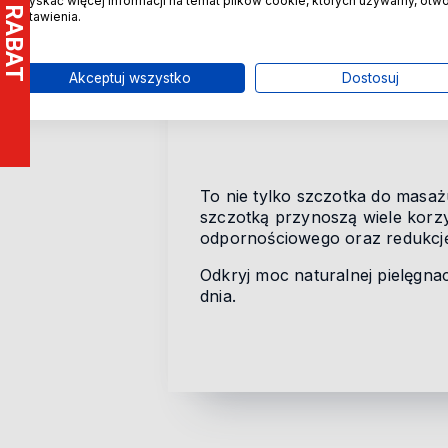
uzyskać więcej informacji na temat plików cookie, których używamy, otw
Codziennie rano i wieczorem wp
ustawienia.
dołu w kierunku serca, stymulu
brzuchowi, wykonując delikatn
kąpielą, co najmniej 3 razy w t
Akceptuj wszystko
Dostosuj
już po 3-4 sesjach.
To nie tylko szczotka do masażu
szczotką przynoszą wiele korzy
odpornościowego oraz redukcję o
Odkryj moc naturalnej pielęgna
dnia.