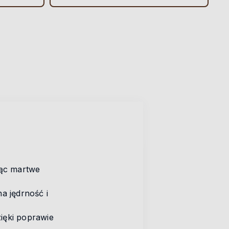
jąc martwe
a jędrność i
ięki poprawie