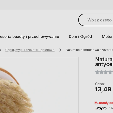
esoria beauty i przechowywanie
Dom i Ogród
Motor
Gąbki, myjki i szczotki kąpielowe
Naturalna bambusowa szczotka 
Natura
antyce
Cena:
13,49 
Zostały o
・Ku