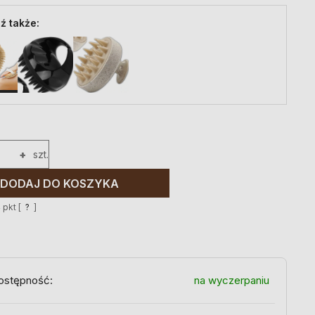
ź także:
+
szt.
DODAJ DO KOSZYKA
4
pkt [
?
]
ostępność:
na wyczerpaniu