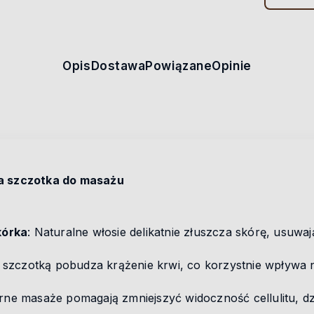
Opis
Dostawa
Powiązane
Opinie
ca szczotka do masażu
kórka
: Naturalne włosie delikatnie złuszcza skórę, usuwa
 szczotką pobudza krążenie krwi, co korzystnie wpływa n
arne masaże pomagają zmniejszyć widoczność cellulitu, dz
.