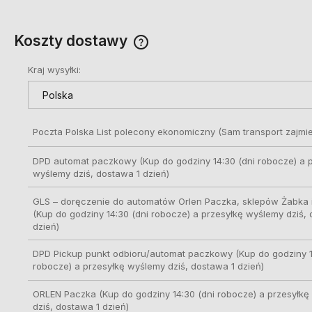
Koszty dostawy
Kraj wysyłki:
Cena nie zawiera ewentualnych
kosztów płatności
Poczta Polska List polecony ekonomiczny
(Sam transport zajmie
DPD automat paczkowy
(Kup do godziny 14:30 (dni robocze) a 
wyślemy dziś, dostawa 1 dzień)
GLS – doręczenie do automatów Orlen Paczka, sklepów Żabka i
(Kup do godziny 14:30 (dni robocze) a przesyłkę wyślemy dziś,
dzień)
DPD Pickup punkt odbioru/automat paczkowy
(Kup do godziny 1
robocze) a przesyłkę wyślemy dziś, dostawa 1 dzień)
ORLEN Paczka
(Kup do godziny 14:30 (dni robocze) a przesyłk
dziś, dostawa 1 dzień)