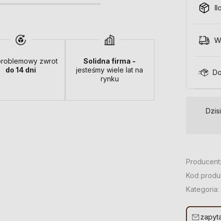
Il
W
roblemowy zwrot
Solidna firma -
do 14 dni
jesteśmy wiele lat na
Do
rynku
Dzis
Producent
Kod produ
Kategoria:
zapyta