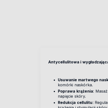
Antycellulitowa i wygładzają
Usuwanie martwego nas
komórki naskórka.
Poprawa krążenia
: Masaż
napięcie skóry.
Redukcja cellulitu
: Regul
krążenia i stymulacji skóry