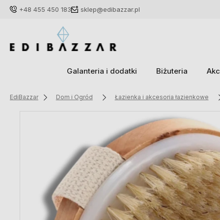
+48 455 450 183
sklep@edibazzar.pl
Galanteria i dodatki
Biżuteria
Akc
EdiBazzar
Dom i Ogród
Łazienka i akcesoria łazienkowe