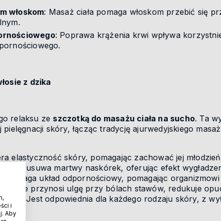
ym włoskom
: Masaż ciała pomaga włoskom przebić się pr
lnym.
ornościowego
: Poprawa krążenia krwi wpływa korzystni
dpornościowego.
włosie z dzika
go relaksu ze
szczotką do masażu ciała na sucho
. Ta w
 pielęgnacji skóry, łącząc tradycję ajurwedyjskiego ma
ra elastyczność skóry, pomagając zachować jej młodzie
ecznie usuwa martwy naskórek, oferując efekt wygładz
wspomaga układ odpornościowy, pomagając organizmowi 
owanie przynosi ulgę przy bólach stawów, redukuje opuc
h,
ellulitu. Jest odpowiednia dla każdego rodzaju skóry, z w
ci i
j. Aby