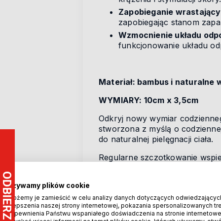
Zapobieganie wrastając
zapobiegając stanom zapa
Wzmocnienie układu odp
funkcjonowanie układu o
Materiał: bambus i naturalne 
WYMIARY: 10cm x 3,5cm
Odkryj nowy wymiar codzienne
stworzona z myślą o codziennej
do naturalnej pielęgnacji ciała.
Regularne szczotkowanie wspie
masażu nóg, ud i brzucha
skut
luksusowego peelingu. Masaż 
Używamy plików cookie
oczyszczania z toksyn. Szczotk
Możemy je zamieścić w celu analizy danych dotyczących odwiedzającyc
działa korzystnie na redukcję c
ulepszenia naszej strony internetowej, pokazania spersonalizowanych treś
problematycznej.
zapewnienia Państwu wspaniałego doświadczenia na stronie internetowe