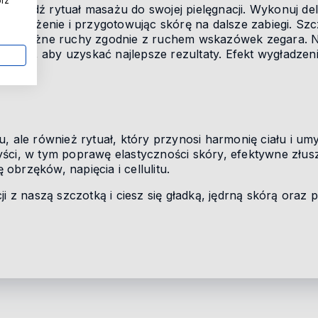
órz
rowadź rytuał masażu do swojej pielęgnacji. Wykonuj del
jąc krążenie i przygotowując skórę na dalsze zabiegi. S
e, okrężne ruchy zgodnie z ruchem wskazówek zegara. Na
ygodniu, aby uzyskać najlepsze rezultaty. Efekt wygładzen
, ale również rytuał, który przynosi harmonię ciału i um
ści, w tym poprawę elastyczności skóry, efektywne złusz
brzęków, napięcia i cellulitu.
cji z naszą szczotką i ciesz się gładką, jędrną skórą or