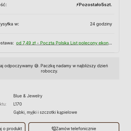
ość:
Pozostało
5
szt.
ysyłka w:
24 godziny
stawa:
od 7,49 zł
- Poczta Polska List polecony ekonomiczny
iaj odpoczywamy 😅. Paczkę nadamy w najbliższy dzień
roboczy.
:
Blue & Jewelry
ktu:
L170
Gąbki, myjki i szczotki kąpielowe
j o produkt
Zamów telefonicznie