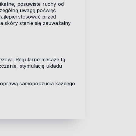
ikatne, posuwiste ruchy od
zczególną uwagę poświęć
jlepiej stosować przed
ia skóry stanie się zauważalny
ysłowi. Regularne masaże tą
czanie, stymulację układu
az poprawą samopoczucia każdego