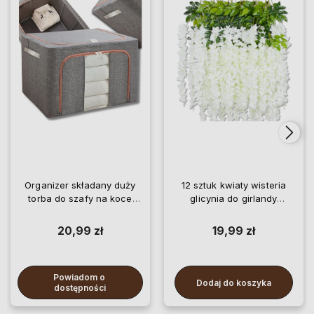
Organizer składany duży
12 sztuk kwiaty wisteria
torba do szafy na koce
glicynia do girlandy
pościel ubrania
wiszące
20,99 zł
19,99 zł
Powiadom o 
Dodaj do koszyka
dostępności