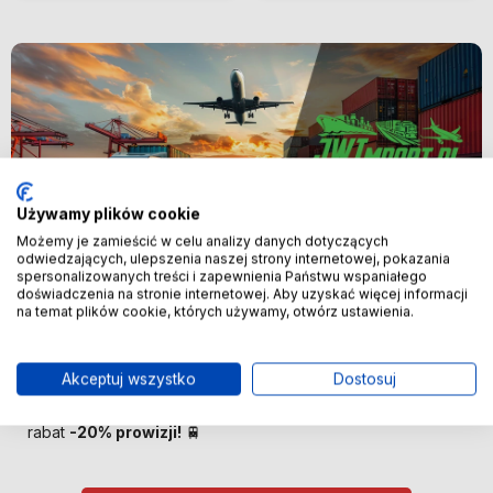
Używamy plików cookie
Możemy je zamieścić w celu analizy danych dotyczących
odwiedzających, ulepszenia naszej strony internetowej, pokazania
spersonalizowanych treści i zapewnienia Państwu wspaniałego
Nowość
doświadczenia na stronie internetowej. Aby uzyskać więcej informacji
na temat plików cookie, których używamy, otwórz ustawienia.
🚢 Bezpośredni import z Chin –
oszczędzaj więcej! 🚢
Akceptuj wszystko
Dostosuj
🚆 Importuj taniej! Pierwszych 100 klientów otrzyma
rabat
-20% prowizji!
🚆