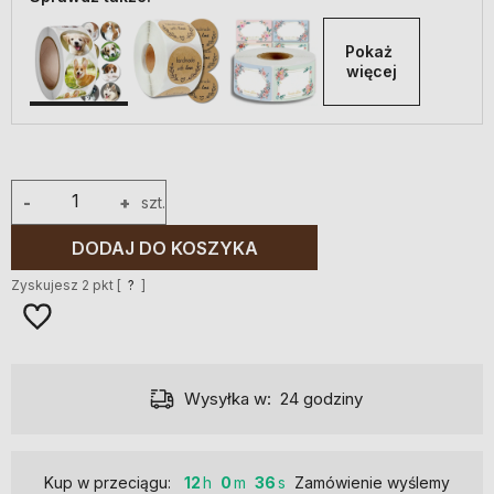
Pokaż 
więcej
-
+
szt.
DODAJ DO KOSZYKA
Zyskujesz
2
pkt [
?
]
Wysyłka w:
24 godziny
Kup w przeciągu:
12
0
35
Zamówienie wyślemy