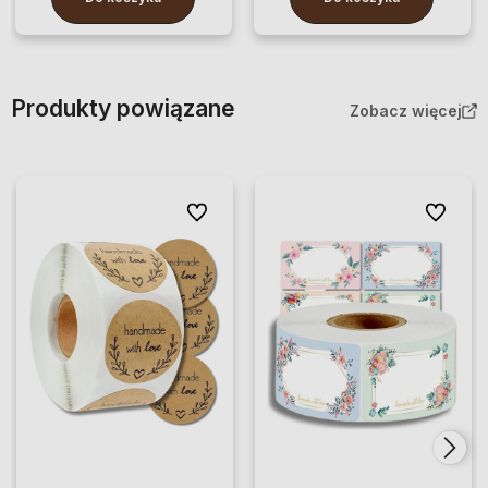
Produkty powiązane
Zobacz więcej
Do ulubionych
Do ulubio