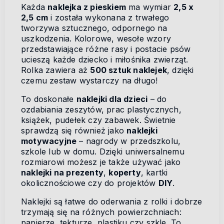
Każda
naklejka z pieskiem
ma wymiar
2,5 x
2,5 cm
i została wykonana z trwałego
tworzywa sztucznego, odpornego na
uszkodzenia. Kolorowe, wesołe wzory
przedstawiające różne rasy i postacie psów
ucieszą każde dziecko i miłośnika zwierząt.
Rolka zawiera aż
500 sztuk naklejek
, dzięki
czemu zestaw wystarczy na długo!
To doskonałe
naklejki dla dzieci
– do
ozdabiania zeszytów, prac plastycznych,
książek, pudełek czy zabawek. Świetnie
sprawdzą się również jako
naklejki
motywacyjne
– nagrody w przedszkolu,
szkole lub w domu. Dzięki uniwersalnemu
rozmiarowi możesz je także używać jako
naklejki na prezenty
,
koperty
, kartki
okolicznościowe czy do projektów
DIY
.
Naklejki są łatwe do oderwania z rolki i dobrze
trzymają się na różnych powierzchniach:
papierze, tekturze, plastiku czy szkle. To