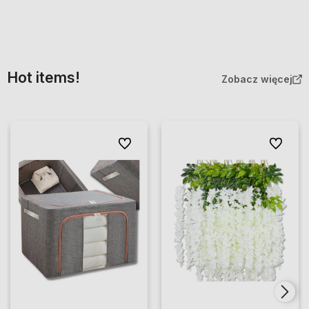
Hot items!
Zobacz więcej
Do ulubionych
Do ulubio