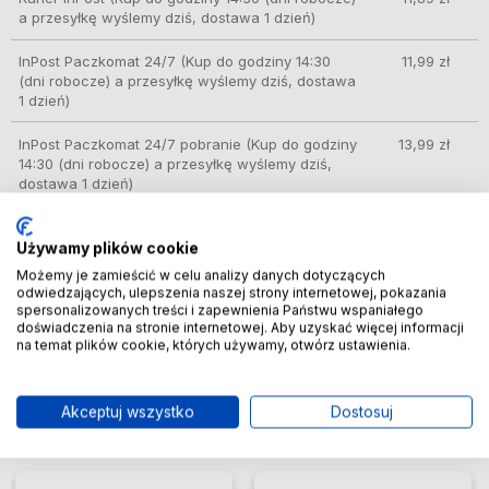
a przesyłkę wyślemy dziś, dostawa 1 dzień)
InPost Paczkomat 24/7
(Kup do godziny 14:30
11,99 zł
(dni robocze) a przesyłkę wyślemy dziś, dostawa
1 dzień)
InPost Paczkomat 24/7 pobranie
(Kup do godziny
13,99 zł
14:30 (dni robocze) a przesyłkę wyślemy dziś,
dostawa 1 dzień)
InPost Kurier Pobranie
(Kup do godziny 14:30 (dni
13,99 zł
robocze) a przesyłkę wyślemy dziś, dostawa 1
Używamy plików cookie
dzień)
Możemy je zamieścić w celu analizy danych dotyczących
odwiedzających, ulepszenia naszej strony internetowej, pokazania
Kurier DPD
(Kup do godziny 14:30 (dni robocze) a
13,99 zł
spersonalizowanych treści i zapewnienia Państwu wspaniałego
doświadczenia na stronie internetowej. Aby uzyskać więcej informacji
przesyłkę wyślemy dziś, dostawa 1 dzień)
na temat plików cookie, których używamy, otwórz ustawienia.
Inne z tej kategorii
Akceptuj wszystko
Dostosuj