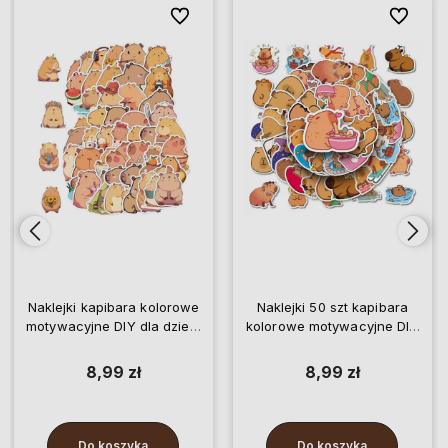
ionych
ionych
Do ulubionych
Do ulubionych
Do ulubio
Do ulubio
Naklejki kapibara kolorowe
Naklejki 50 szt kapibara
motywacyjne DIY dla dzieci
kolorowe motywacyjne DIY
50 szt
dla dzieci
8,99 zł
8,99 zł
Do koszyka
Do koszyka