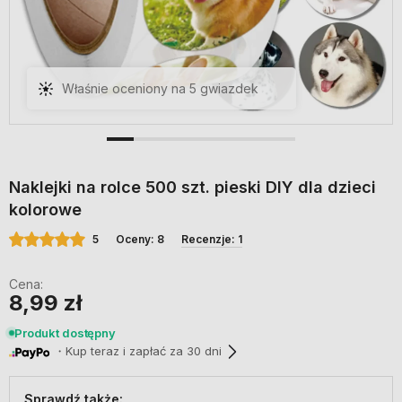
Cudne naklejki z pieskami super
jakość druku, szybka wysyłka i
świetna obsługa
Naklejki na rolce 500 szt. pieski DIY dla dzieci
kolorowe
5
Oceny: 8
Recenzje: 1
Cena:
8,99 zł
Produkt dostępny
・Kup teraz i zapłać za 30 dni
Sprawdź także: