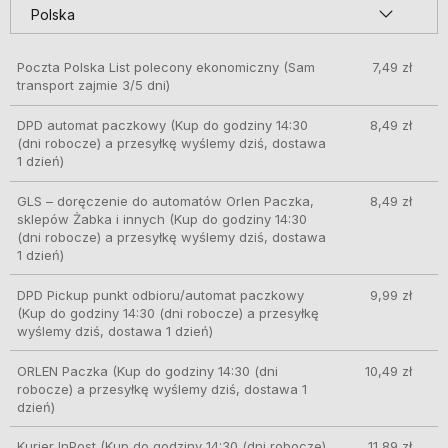
Poczta Polska List polecony ekonomiczny
(Sam
7,49 zł
transport zajmie 3/5 dni)
DPD automat paczkowy
(Kup do godziny 14:30
8,49 zł
(dni robocze) a przesyłkę wyślemy dziś, dostawa
1 dzień)
GLS – doręczenie do automatów Orlen Paczka,
8,49 zł
sklepów Żabka i innych
(Kup do godziny 14:30
(dni robocze) a przesyłkę wyślemy dziś, dostawa
1 dzień)
DPD Pickup punkt odbioru/automat paczkowy
9,99 zł
(Kup do godziny 14:30 (dni robocze) a przesyłkę
wyślemy dziś, dostawa 1 dzień)
ORLEN Paczka
(Kup do godziny 14:30 (dni
10,49 zł
robocze) a przesyłkę wyślemy dziś, dostawa 1
dzień)
Kurier InPost
(Kup do godziny 14:30 (dni robocze)
11,89 zł