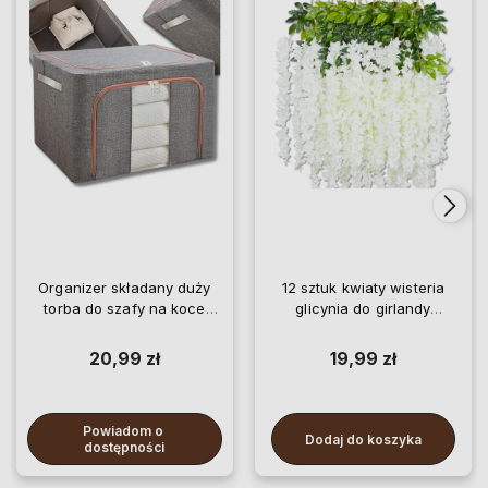
Organizer składany duży
12 sztuk kwiaty wisteria
torba do szafy na koce
glicynia do girlandy
pościel ubrania
wiszące
20,99 zł
19,99 zł
Powiadom o 
Dodaj do koszyka
dostępności