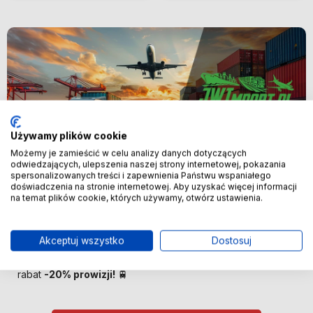
Używamy plików cookie
Możemy je zamieścić w celu analizy danych dotyczących
odwiedzających, ulepszenia naszej strony internetowej, pokazania
spersonalizowanych treści i zapewnienia Państwu wspaniałego
Nowość
doświadczenia na stronie internetowej. Aby uzyskać więcej informacji
na temat plików cookie, których używamy, otwórz ustawienia.
🚢 Bezpośredni import z Chin –
oszczędzaj więcej! 🚢
Akceptuj wszystko
Dostosuj
🚆 Importuj taniej! Pierwszych 100 klientów otrzyma
rabat
-20% prowizji!
🚆