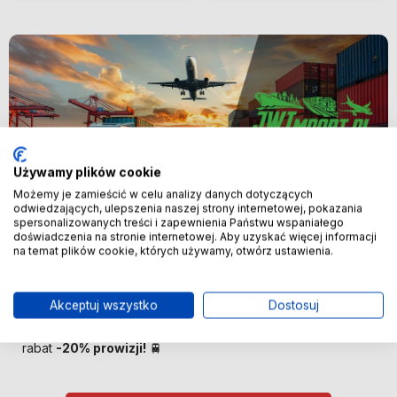
Używamy plików cookie
Możemy je zamieścić w celu analizy danych dotyczących
odwiedzających, ulepszenia naszej strony internetowej, pokazania
spersonalizowanych treści i zapewnienia Państwu wspaniałego
Nowość
doświadczenia na stronie internetowej. Aby uzyskać więcej informacji
na temat plików cookie, których używamy, otwórz ustawienia.
🚢 Bezpośredni import z Chin –
oszczędzaj więcej! 🚢
Akceptuj wszystko
Dostosuj
🚆 Importuj taniej! Pierwszych 100 klientów otrzyma
rabat
-20% prowizji!
🚆