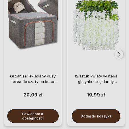
Organizer składany duży
12 sztuk kwiaty wisteria
torba do szafy na koce
glicynia do girlandy
pościel ubrania
wiszące
20,99 zł
19,99 zł
Powiadom o 
Dodaj do koszyka
dostępności