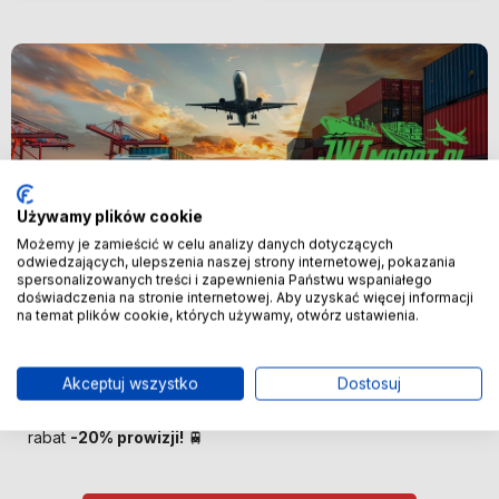
Używamy plików cookie
Możemy je zamieścić w celu analizy danych dotyczących
odwiedzających, ulepszenia naszej strony internetowej, pokazania
spersonalizowanych treści i zapewnienia Państwu wspaniałego
Nowość
doświadczenia na stronie internetowej. Aby uzyskać więcej informacji
na temat plików cookie, których używamy, otwórz ustawienia.
🚢 Bezpośredni import z Chin –
oszczędzaj więcej! 🚢
Akceptuj wszystko
Dostosuj
🚆 Importuj taniej! Pierwszych 100 klientów otrzyma
rabat
-20% prowizji!
🚆