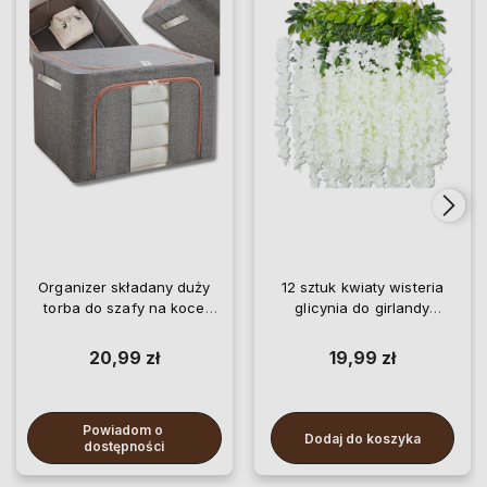
Organizer składany duży
12 sztuk kwiaty wisteria
torba do szafy na koce
glicynia do girlandy
pościel ubrania
wiszące
20,99 zł
19,99 zł
Powiadom o 
Dodaj do koszyka
dostępności