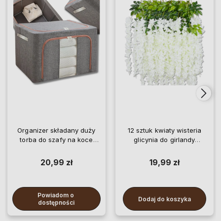
Organizer składany duży
12 sztuk kwiaty wisteria
torba do szafy na koce
glicynia do girlandy
pościel ubrania
wiszące
20,99 zł
19,99 zł
Powiadom o 
Dodaj do koszyka
dostępności