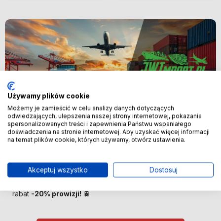
Używamy plików cookie
Możemy je zamieścić w celu analizy danych dotyczących
odwiedzających, ulepszenia naszej strony internetowej, pokazania
spersonalizowanych treści i zapewnienia Państwu wspaniałego
Nowość
doświadczenia na stronie internetowej. Aby uzyskać więcej informacji
na temat plików cookie, których używamy, otwórz ustawienia.
🚢 Bezpośredni import z Chin –
oszczędzaj więcej! 🚢
Akceptuj wszystko
Dostosuj
🚆 Importuj taniej! Pierwszych 100 klientów otrzyma
rabat
-20% prowizji!
🚆