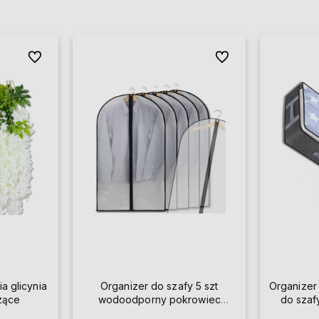
Do ulubionych
Do ulubionych
ia glicynia
Organizer do szafy 5 szt
Organizer
szące
wodoodporny pokrowiec
do szaf
przezroczysty na ubrania 60 x