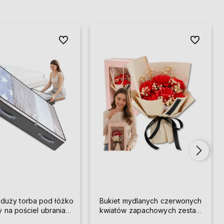
Do ulubionych
Do ulubion
 duży torba pod łóżko
Bukiet mydlanych czerwonych
y na pościel ubrania
kwiatów zapachowych zestaw
solidny
prezent