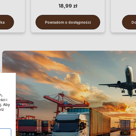
100 cm
18,99 zł
yka
Powiadom o dostępności
Do
h,
ci i
j. Aby
órz