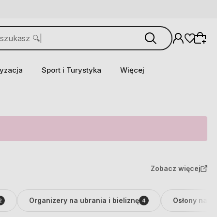
yzacja
Sport i Turystyka
Więcej
Zobacz więcej
Organizery na ubrania i bieliznę
Osłony na s
2
4