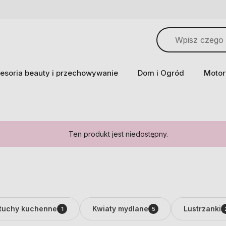
esoria beauty i przechowywanie
Dom i Ogród
Motor
Ten produkt jest niedostępny.
tuchy kuchenne
Kwiaty mydlane
Lustrzanki
1
5