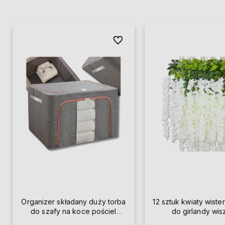
Do ulubionych
Organizer składany duży torba
12 sztuk kwiaty wister
do szafy na koce pościel
do girlandy wi
ubrania