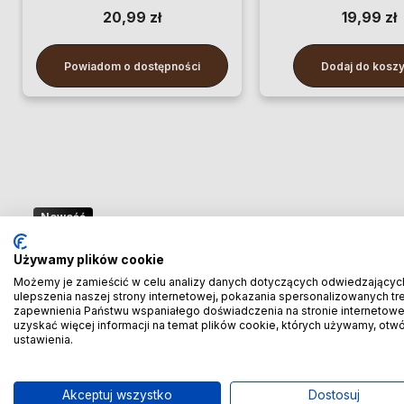
20,99 zł
19,99 zł
Powiadom o dostępności
Dodaj do kosz
Nowość
🚢 Bezpośredni import z Chin
Używamy plików cookie
– oszczędzaj więcej! 🚢
Możemy je zamieścić w celu analizy danych dotyczących odwiedzającyc
ulepszenia naszej strony internetowej, pokazania spersonalizowanych treś
zapewnienia Państwu wspaniałego doświadczenia na stronie internetowe
🚆 Importuj taniej! Pierwszych 100 klientów
uzyskać więcej informacji na temat plików cookie, których używamy, otw
ustawienia.
otrzyma rabat
-20% prowizji!
🚆
Akceptuj wszystko
Dostosuj