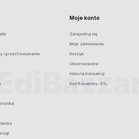
prywatności
Moje konto
atki
Zarejestruj się
Moje zamówienia
ty i przechowywanie
Koszyk
Obserwowane
Historia transakcji
a
Kod Rabatowy -6%
ktronika
ziecka
erząt