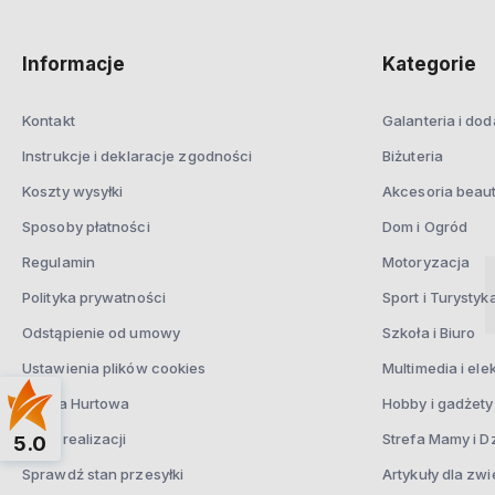
Informacje
Kategorie
Kontakt
Galanteria i dod
Instrukcje i deklaracje zgodności
Biżuteria
Koszty wysyłki
Akcesoria beau
Sposoby płatności
Dom i Ogród
Regulamin
Motoryzacja
Polityka prywatności
Sport i Turystyk
Odstąpienie od umowy
Szkoła i Biuro
Ustawienia plików cookies
Multimedia i ele
Oferta Hurtowa
Hobby i gadżety
Czas realizacji
Strefa Mamy i D
5.0
Sprawdź stan przesyłki
Artykuły dla zwi