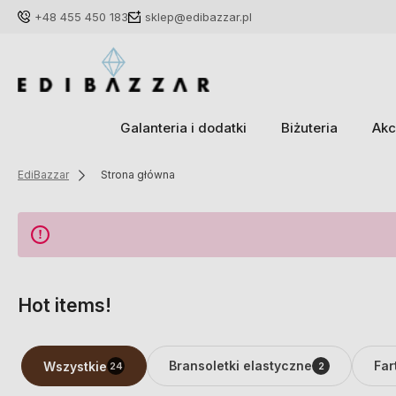
+48 455 450 183
sklep@edibazzar.pl
Galanteria i dodatki
Biżuteria
Akc
EdiBazzar
Strona główna
Hot items!
Bransoletki elastyczne
Far
Wszystkie
24
2