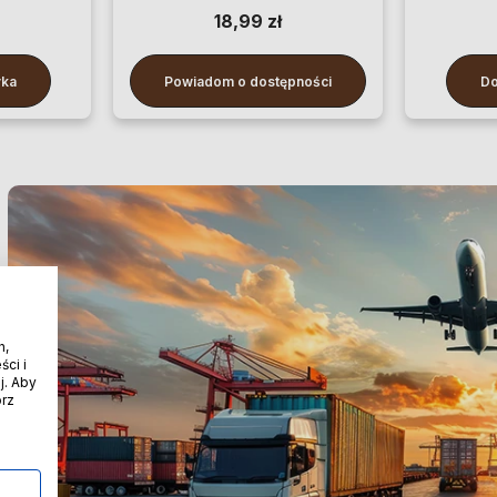
100 cm
18,99 zł
yka
Powiadom o dostępności
Do
h,
ci i
j. Aby
órz