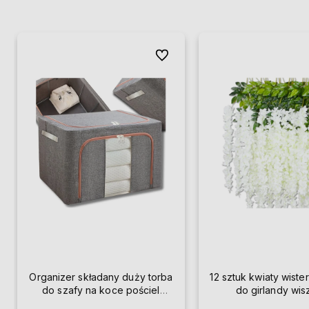
Do ulubionych
Organizer składany duży torba
12 sztuk kwiaty wister
do szafy na koce pościel
do girlandy wi
ubrania