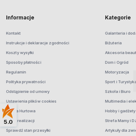
Informacje
Kategorie
Kontakt
Galanteria i dod
Instrukcje i deklaracje zgodności
Biżuteria
Koszty wysyłki
Akcesoria beau
Sposoby płatności
Dom i Ogród
Regulamin
Motoryzacja
Polityka prywatności
Sport i Turystyk
Odstąpienie od umowy
Szkoła i Biuro
Ustawienia plików cookies
Multimedia i ele
Oferta Hurtowa
Hobby i gadżety
Czas realizacji
Strefa Mamy i D
5.0
Sprawdź stan przesyłki
Artykuły dla zwi