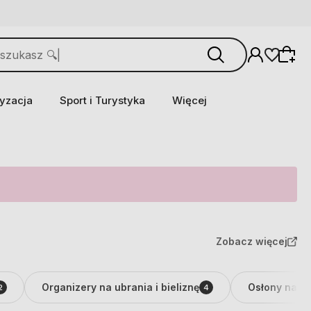
yzacja
Sport i Turystyka
Więcej
Zobacz więcej
Organizery na ubrania i bieliznę
Osłony na s
2
4