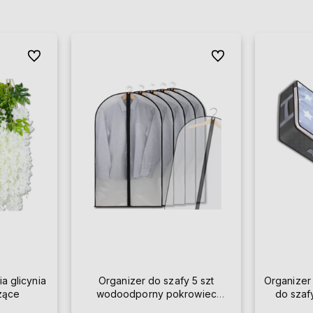
Do ulubionych
Do ulubionych
ia glicynia
Organizer do szafy 5 szt
Organizer
szące
wodoodporny pokrowiec
do szaf
przezroczysty na ubrania 60 x