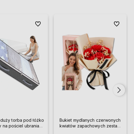
Do ulubionych
Do ulubion
 duży torba pod łóżko
Bukiet mydlanych czerwonych
y na pościel ubrania
kwiatów zapachowych zestaw
solidny
prezent