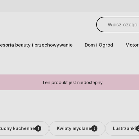
esoria beauty i przechowywanie
Dom i Ogród
Motor
Ten produkt jest niedostępny.
tuchy kuchenne
Kwiaty mydlane
Lustrzanki
1
5