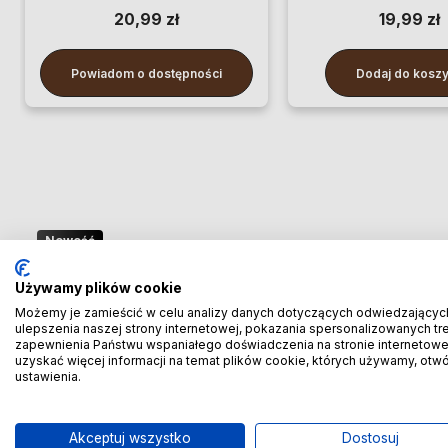
20,99 zł
19,99 zł
Powiadom o dostępności
Dodaj do kosz
Nowość
🚢 Bezpośredni import z Chin
Używamy plików cookie
– oszczędzaj więcej! 🚢
Możemy je zamieścić w celu analizy danych dotyczących odwiedzającyc
ulepszenia naszej strony internetowej, pokazania spersonalizowanych treś
zapewnienia Państwu wspaniałego doświadczenia na stronie internetowe
🚆 Importuj taniej! Pierwszych 100 klientów
uzyskać więcej informacji na temat plików cookie, których używamy, otw
ustawienia.
otrzyma rabat
-20% prowizji!
🚆
Akceptuj wszystko
Dostosuj