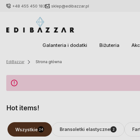
+48 455 450 183
sklep@edibazzar.pl
Galanteria i dodatki
Biżuteria
Akc
EdiBazzar
Strona główna
Hot items!
Bransoletki elastyczne
Far
Wszystkie
24
2