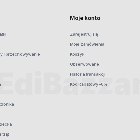
prywatności
Moje konto
atki
Zarejestruj się
Moje zamówienia
ty i przechowywanie
Koszyk
Obserwowane
Historia transakcji
a
Kod Rabatowy -6%
ktronika
ziecka
erząt