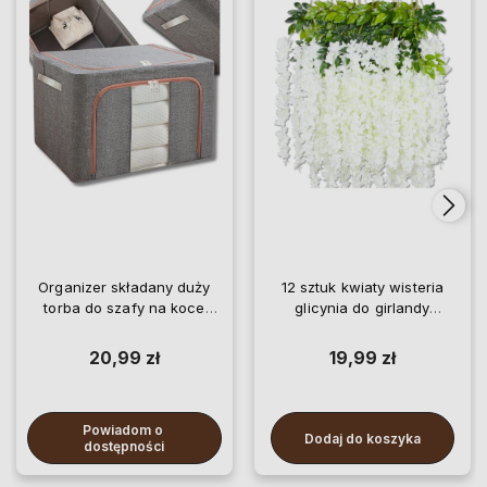
Organizer składany duży
12 sztuk kwiaty wisteria
torba do szafy na koce
glicynia do girlandy
pościel ubrania
wiszące
20,99 zł
19,99 zł
Powiadom o 
Dodaj do koszyka
dostępności