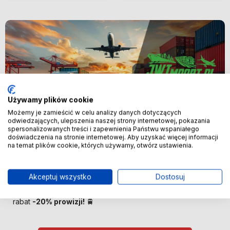
Używamy plików cookie
Możemy je zamieścić w celu analizy danych dotyczących
odwiedzających, ulepszenia naszej strony internetowej, pokazania
spersonalizowanych treści i zapewnienia Państwu wspaniałego
Nowość
doświadczenia na stronie internetowej. Aby uzyskać więcej informacji
na temat plików cookie, których używamy, otwórz ustawienia.
🚢 Bezpośredni import z Chin –
oszczędzaj więcej! 🚢
Akceptuj wszystko
Dostosuj
🚆 Importuj taniej! Pierwszych 100 klientów otrzyma
rabat
-20% prowizji!
🚆