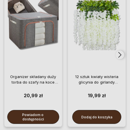
Organizer składany duży
12 sztuk kwiaty wisteria
torba do szafy na koce
glicynia do girlandy
pościel ubrania
wiszące
20,99 zł
19,99 zł
Powiadom o 
Dodaj do koszyka
dostępności