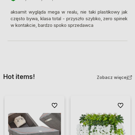
aksamit wygląda mega w realu, nie taki plastikowy jak
często bywa, klasa total - przyszło szybko, zero spinek
w kontakcie, bardzo spoko sprzedawca
Hot items!
Zobacz więcej
Do ulubionych
Do ulubio