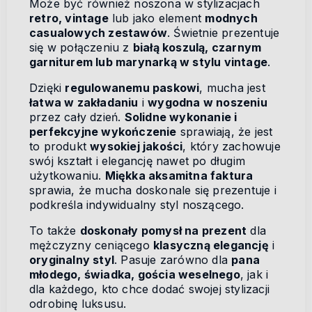
Może być również noszona w stylizacjach
retro, vintage
lub jako element
modnych
casualowych zestawów
. Świetnie prezentuje
się w połączeniu z
białą koszulą, czarnym
garniturem lub marynarką w stylu vintage
.
Dzięki
regulowanemu paskowi
, mucha jest
łatwa w zakładaniu
i
wygodna w noszeniu
przez cały dzień.
Solidne wykonanie i
perfekcyjne wykończenie
sprawiają, że jest
to produkt
wysokiej jakości
, który zachowuje
swój kształt i elegancję nawet po długim
użytkowaniu.
Miękka aksamitna faktura
sprawia, że mucha doskonale się prezentuje i
podkreśla indywidualny styl noszącego.
To także
doskonały pomysł na prezent
dla
mężczyzny ceniącego
klasyczną elegancję
i
oryginalny styl
. Pasuje zarówno dla
pana
młodego, świadka, gościa weselnego
, jak i
dla każdego, kto chce dodać swojej stylizacji
odrobinę luksusu.