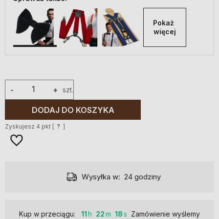
Pokaż 
więcej
-
+
szt.
DODAJ DO KOSZYKA
Zyskujesz
4
pkt [
?
]
Wysyłka w:
24 godziny
Kup w przeciągu:
11
22
17
Zamówienie wyślemy