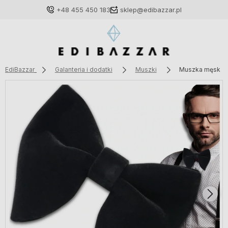
+48 455 450 183
sklep@edibazzar.pl
EdiBazzar
Galanteria i dodatki
Muszki
Muszka męska c
Zaloguj się
Załóż konto
Wybierz coś dla siebie z naszej aktualnej oferty lub
zaloguj się, aby przywrócić dodane produkty do listy
z poprzedniej sesji.