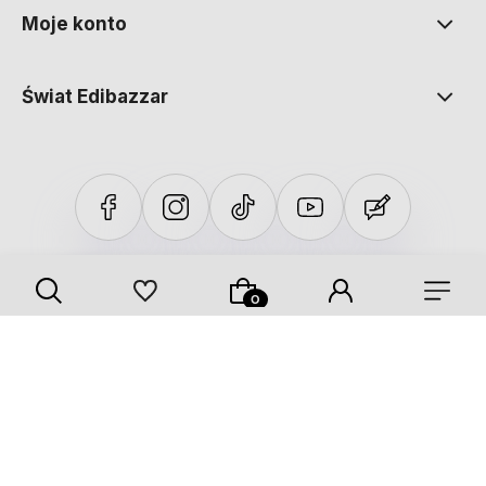
Moje konto
Świat Edibazzar
Sklep internetowy Shoper Premium
Szablon Shoper Modern 3.0™
od GrowCommerce