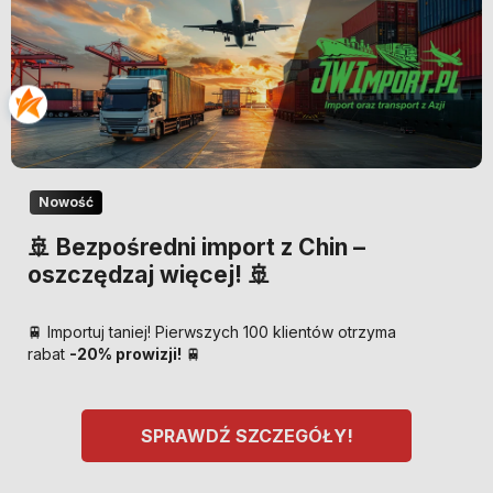
Nowość
🚢 Bezpośredni import z Chin –
oszczędzaj więcej! 🚢
🚆 Importuj taniej! Pierwszych 100 klientów otrzyma
rabat
-20% prowizji!
🚆
SPRAWDŹ SZCZEGÓŁY!