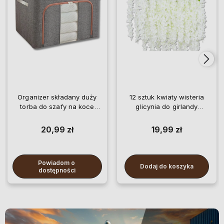
Organizer składany duży
12 sztuk kwiaty wisteria
torba do szafy na koce
glicynia do girlandy
pościel ubrania
wiszące
20,99 zł
19,99 zł
Powiadom o 
Dodaj do koszyka
dostępności