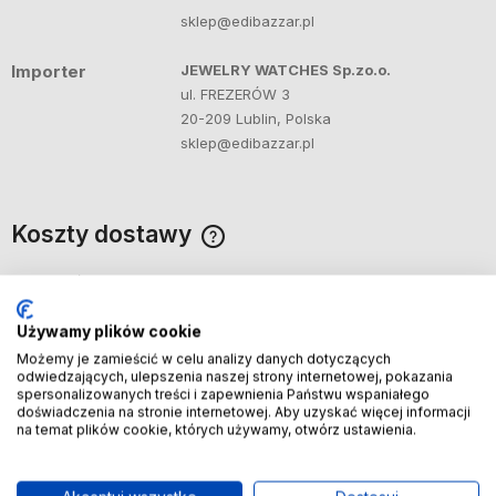
sklep@edibazzar.pl
Importer
JEWELRY WATCHES Sp.zo.o.
ul. FREZERÓW 3
20-209 Lublin, Polska
sklep@edibazzar.pl
Koszty dostawy
Cena nie zawiera ewentualnych kosztów płatności
Kraj wysyłki:
Używamy plików cookie
Możemy je zamieścić w celu analizy danych dotyczących
odwiedzających, ulepszenia naszej strony internetowej, pokazania
Poczta Polska List polecony ekonomiczny
(Sam
7,49 zł
spersonalizowanych treści i zapewnienia Państwu wspaniałego
transport zajmie 3/5 dni)
doświadczenia na stronie internetowej. Aby uzyskać więcej informacji
na temat plików cookie, których używamy, otwórz ustawienia.
DPD automat paczkowy
(Kup do godziny 14:30
8,49 zł
(dni robocze) a przesyłkę wyślemy dziś, dostawa
1 dzień)