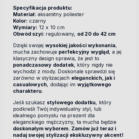
Specyfikacja produktu:
Materiał:
aksamitny poliester
Kolor:
czarny
Wymiary:
12 x 10 cm
Obwód szyi:
regulowany,
od 20 do 42 cm
Dzięki swojej
wysokiej jakości wykonania
,
mucha zachowuje
perfekcyjny wygląd
, a jej
klasyczny design sprawia, że jest to
ponadczasowy dodatek
, który nigdy nie
wychodzi z mody. Doskonale sprawdzi się
zarówno w stylizacjach
eleganckich, jak i
casualowych
, dodając im
wyjątkowego
charakteru
.
Jeśli szukasz
stylowego dodatku
, który
podkreśli Twój indywidualny styl, lub
idealnego pomysłu na prezent dla
eleganckiego mężczyzny, ta mucha będzie
doskonałym wyborem
.
Zamów już teraz i
nadaj swojej stylizacji ekskluzywny akcent!