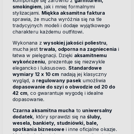
komponuje się zarówno z
garniturem,
smokingiem
, jak i mniej formalnymi
stylizacjami.
Miękka aksamitna faktura
sprawia, że mucha wyróżnia się na tle
tradycyjnych modeli i dodaje wyjątkowego
charakteru każdemu outfitowi.
Wykonana z
wysokiej jakości poliestru
,
mucha jest
trwała, odporna na zagniecenia
i
łatwa w pielęgnacji. Dzięki
aksamitnemu
wykończeniu
, prezentuje się niezwykle
elegancko i luksusowo.
Standardowe
wymiary 12 x 10 cm
nadają jej klasyczny
wygląd, a
regulowany pasek
umożliwia
dopasowanie do szyi o obwodzie od 20 do
42 cm
, co gwarantuje wygodę i idealne
dopasowanie.
Czarna aksamitna mucha
to
uniwersalny
dodatek
, który sprawdzi się na
śluby,
wesela, bankiety, studniówki, bale,
spotkania biznesowe
i inne oficjalne okazje.