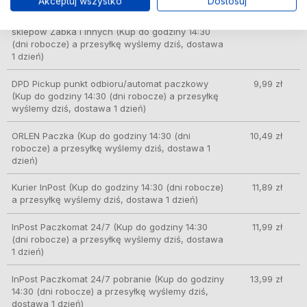
Akceptuj wszystko
Dostosuj
GLS – doręczenie do automatów Orlen Paczka,
8,49 zł
sklepów Żabka i innych
(Kup do godziny 14:30
(dni robocze) a przesyłkę wyślemy dziś, dostawa
1 dzień)
DPD Pickup punkt odbioru/automat paczkowy
9,99 zł
(Kup do godziny 14:30 (dni robocze) a przesyłkę
wyślemy dziś, dostawa 1 dzień)
ORLEN Paczka
(Kup do godziny 14:30 (dni
10,49 zł
robocze) a przesyłkę wyślemy dziś, dostawa 1
dzień)
Kurier InPost
(Kup do godziny 14:30 (dni robocze)
11,89 zł
a przesyłkę wyślemy dziś, dostawa 1 dzień)
InPost Paczkomat 24/7
(Kup do godziny 14:30
11,99 zł
(dni robocze) a przesyłkę wyślemy dziś, dostawa
1 dzień)
InPost Paczkomat 24/7 pobranie
(Kup do godziny
13,99 zł
14:30 (dni robocze) a przesyłkę wyślemy dziś,
dostawa 1 dzień)