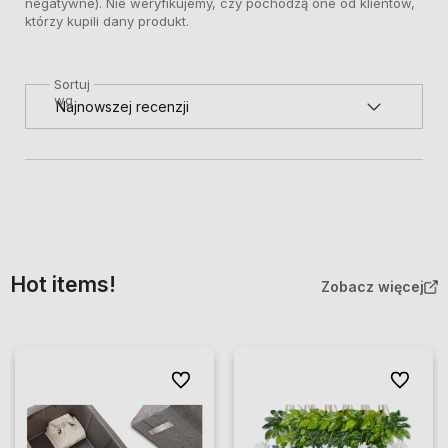
negatywne). Nie weryfikujemy, czy pochodzą one od klientów,
którzy kupili dany produkt.
Sortuj
wg
Hot items!
Zobacz więcej
Do ulubionych
Do ulubio