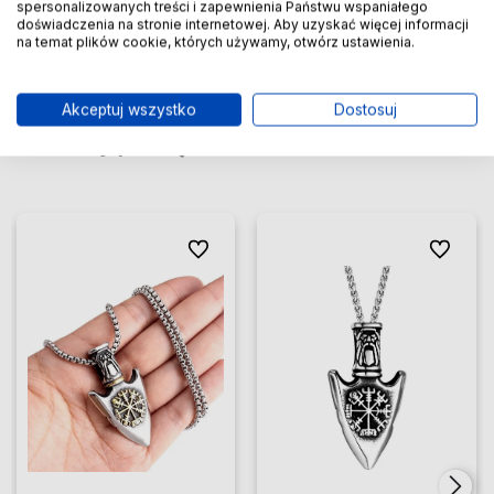
ul. FREZERÓW 3
spersonalizowanych treści i zapewnienia Państwu wspaniałego
doświadczenia na stronie internetowej. Aby uzyskać więcej informacji
20-209 Lublin, Polska
na temat plików cookie, których używamy, otwórz ustawienia.
sklep@edibazzar.pl
Akceptuj wszystko
Dostosuj
Produkty powiązane
Zobacz więcej
Do ulubionych
Do ulubio