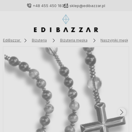
+48 455 450 183
sklep@edibazzar.pl
EdiBazzar
Biżuteria
Biżuteria męska
Naszyjniki męskie
Zaloguj się
Załóż konto
Wybierz coś dla siebie z naszej aktualnej oferty lub
zaloguj się, aby przywrócić dodane produkty do listy
z poprzedniej sesji.