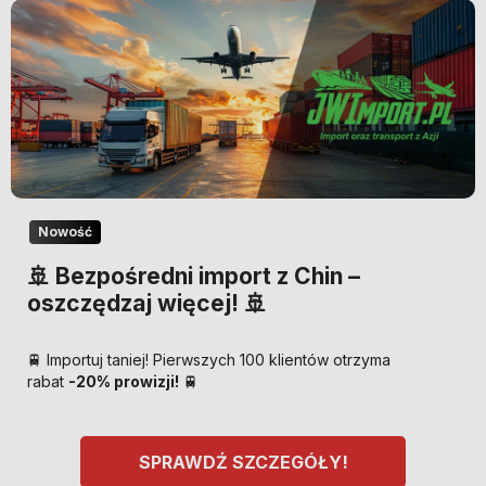
Nowość
🚢 Bezpośredni import z Chin –
oszczędzaj więcej! 🚢
🚆 Importuj taniej! Pierwszych 100 klientów otrzyma
rabat
-20% prowizji!
🚆
SPRAWDŹ SZCZEGÓŁY!