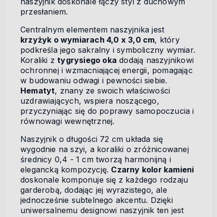
naszyjnik doskonale łączy styl z duchowym
przesłaniem.
Centralnym elementem naszyjnika jest
krzyżyk o wymiarach 4,0 x 3,0 cm
, który
podkreśla jego sakralny i symboliczny wymiar.
Koraliki z
tygrysiego oka
dodają naszyjnikowi
ochronnej i wzmacniającej energii, pomagając
w budowaniu odwagi i pewności siebie.
Hematyt
, znany ze swoich właściwości
uzdrawiających, wspiera noszącego,
przyczyniając się do poprawy samopoczucia i
równowagi wewnętrznej.
Naszyjnik o długości 72 cm układa się
wygodnie na szyi, a koraliki o zróżnicowanej
średnicy 0,4 - 1 cm tworzą harmonijną i
elegancką kompozycję.
Czarny kolor kamieni
doskonale komponuje się z każdego rodzaju
garderobą, dodając jej wyrazistego, ale
jednocześnie subtelnego akcentu. Dzięki
uniwersalnemu designowi naszyjnik ten jest