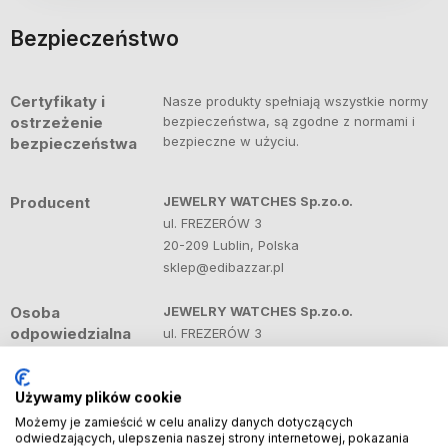
Bezpieczeństwo
Certyfikaty i
Nasze produkty spełniają wszystkie normy
ostrzeżenie
bezpieczeństwa, są zgodne z normami i
bezpieczne w użyciu.
bezpieczeństwa
Producent
JEWELRY WATCHES Sp.zo.o.
ul. FREZERÓW 3
20-209 Lublin, Polska
sklep@edibazzar.pl
Osoba
JEWELRY WATCHES Sp.zo.o.
odpowiedzialna
ul. FREZERÓW 3
na terenie UE
20-209 Lublin, Polska
sklep@edibazzar.pl
Używamy plików cookie
Możemy je zamieścić w celu analizy danych dotyczących
Importer
JEWELRY WATCHES Sp.zo.o.
odwiedzających, ulepszenia naszej strony internetowej, pokazania