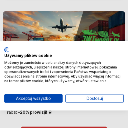
Używamy plików cookie
Możemy je zamieścić w celu analizy danych dotyczących
odwiedzających, ulepszenia naszej strony internetowej, pokazania
spersonalizowanych treści i zapewnienia Państwu wspaniałego
Nowość
doświadczenia na stronie internetowej. Aby uzyskać więcej informacji
na temat plików cookie, których używamy, otwórz ustawienia.
🚢 Bezpośredni import z Chin –
oszczędzaj więcej! 🚢
Akceptuj wszystko
Dostosuj
🚆 Importuj taniej! Pierwszych 100 klientów otrzyma
rabat
-20% prowizji!
🚆