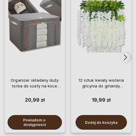
Organizer składany duży
12 sztuk kwiaty wisteria
torba do szafy na koce
glicynia do girlandy
pościel ubrania
wiszące
20,99 zł
19,99 zł
Powiadom o 
Dodaj do koszyka
dostępności