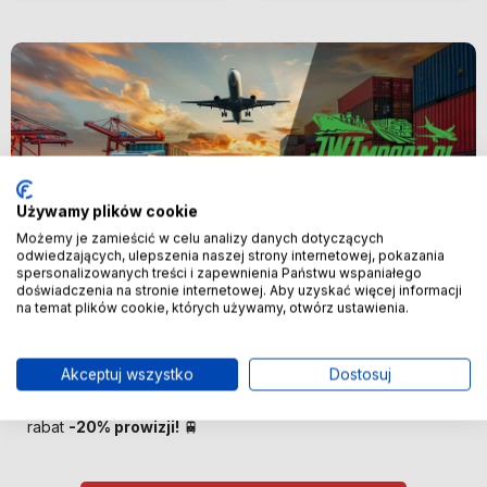
Używamy plików cookie
Możemy je zamieścić w celu analizy danych dotyczących
odwiedzających, ulepszenia naszej strony internetowej, pokazania
spersonalizowanych treści i zapewnienia Państwu wspaniałego
Nowość
doświadczenia na stronie internetowej. Aby uzyskać więcej informacji
na temat plików cookie, których używamy, otwórz ustawienia.
🚢 Bezpośredni import z Chin –
oszczędzaj więcej! 🚢
Akceptuj wszystko
Dostosuj
🚆 Importuj taniej! Pierwszych 100 klientów otrzyma
rabat
-20% prowizji!
🚆