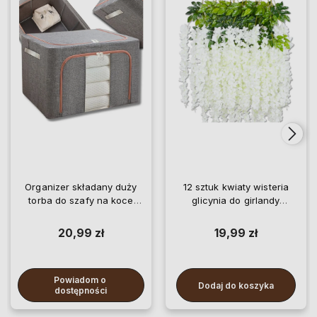
Organizer składany duży
12 sztuk kwiaty wisteria
torba do szafy na koce
glicynia do girlandy
pościel ubrania
wiszące
20,99 zł
19,99 zł
Powiadom o 
Dodaj do koszyka
dostępności