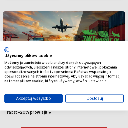
Używamy plików cookie
Możemy je zamieścić w celu analizy danych dotyczących
odwiedzających, ulepszenia naszej strony internetowej, pokazania
spersonalizowanych treści i zapewnienia Państwu wspaniałego
Nowość
doświadczenia na stronie internetowej. Aby uzyskać więcej informacji
na temat plików cookie, których używamy, otwórz ustawienia.
🚢 Bezpośredni import z Chin –
oszczędzaj więcej! 🚢
Akceptuj wszystko
Dostosuj
🚆 Importuj taniej! Pierwszych 100 klientów otrzyma
rabat
-20% prowizji!
🚆