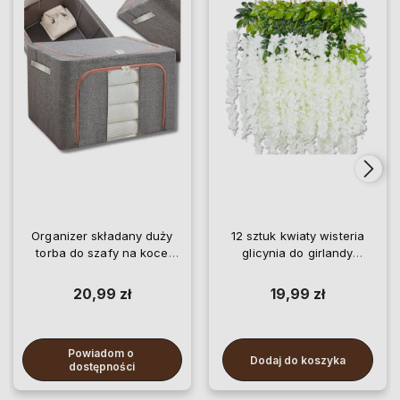
Organizer składany duży
12 sztuk kwiaty wisteria
torba do szafy na koce
glicynia do girlandy
pościel ubrania
wiszące
20,99 zł
19,99 zł
Powiadom o 
Dodaj do koszyka
dostępności