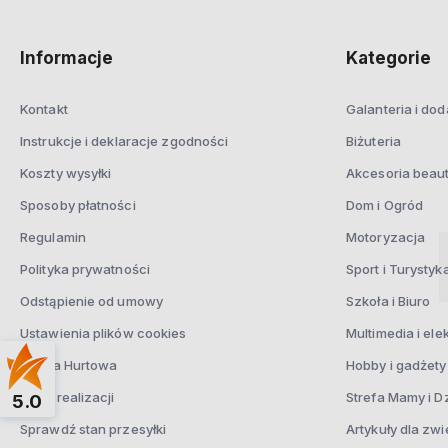
Informacje
Kategorie
Kontakt
Galanteria i dod
Instrukcje i deklaracje zgodności
Biżuteria
Koszty wysyłki
Akcesoria beau
Sposoby płatności
Dom i Ogród
Regulamin
Motoryzacja
Polityka prywatności
Sport i Turystyk
Odstąpienie od umowy
Szkoła i Biuro
Ustawienia plików cookies
Multimedia i ele
Oferta Hurtowa
Hobby i gadżety
Czas realizacji
Strefa Mamy i D
5.0
Sprawdź stan przesyłki
Artykuły dla zwi