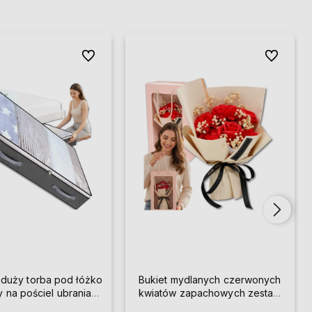
Do ulubionych
Do ulubion
 duży torba pod łóżko
Bukiet mydlanych czerwonych
y na pościel ubrania
kwiatów zapachowych zestaw
solidny
prezent