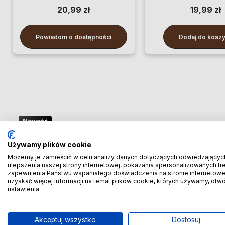
20,99 zł
19,99 zł
Powiadom o dostępności
Dodaj do kosz
Nowość
🚢 Bezpośredni import z Chin
Używamy plików cookie
– oszczędzaj więcej! 🚢
Możemy je zamieścić w celu analizy danych dotyczących odwiedzającyc
ulepszenia naszej strony internetowej, pokazania spersonalizowanych treś
zapewnienia Państwu wspaniałego doświadczenia na stronie internetowe
🚆 Importuj taniej! Pierwszych 100 klientów
uzyskać więcej informacji na temat plików cookie, których używamy, otw
ustawienia.
otrzyma rabat
-20% prowizji!
🚆
Akceptuj wszystko
Dostosuj