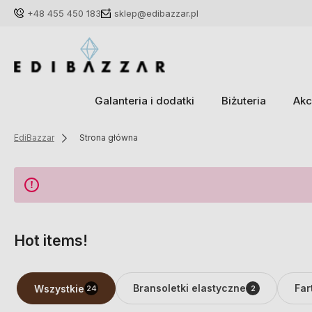
+48 455 450 183
sklep@edibazzar.pl
Galanteria i dodatki
Biżuteria
Akc
EdiBazzar
Strona główna
Hot items!
Bransoletki elastyczne
Far
Wszystkie
24
2