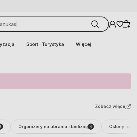
yzacja
Sport i Turystyka
Więcej
Zobacz więcej
Organizery na ubrania i bieliznę
Osłony na s
2
4