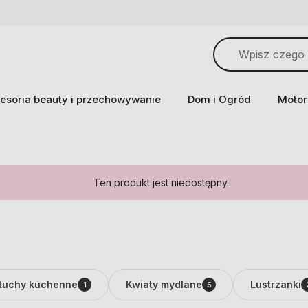
esoria beauty i przechowywanie
Dom i Ogród
Motor
Ten produkt jest niedostępny.
tuchy kuchenne
Kwiaty mydlane
Lustrzanki
1
5