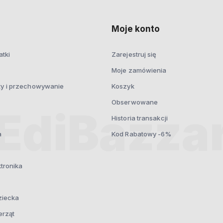
prywatności
Moje konto
atki
Zarejestruj się
Moje zamówienia
ty i przechowywanie
Koszyk
Obserwowane
Historia transakcji
a
Kod Rabatowy -6%
ktronika
ziecka
erząt