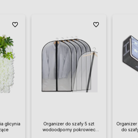
Do ulubionych
Do ulubionych
ia glicynia
Organizer do szafy 5 szt
Organizer
szące
wodoodporny pokrowiec
do szaf
przezroczysty na ubrania 60 x