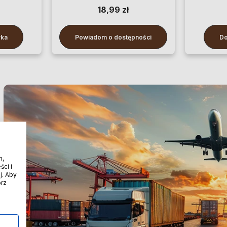
100 cm
18,99 zł
yka
Powiadom o dostępności
Do
h,
ci i
j. Aby
órz