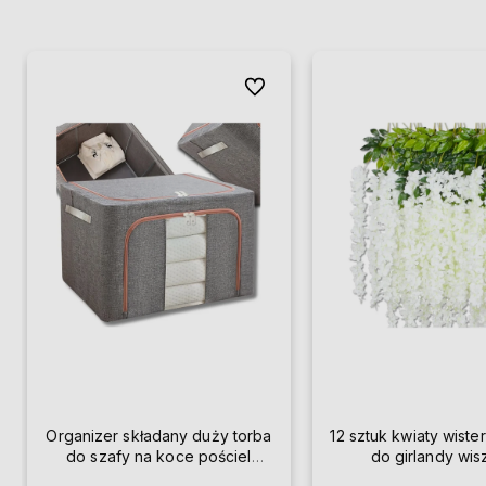
Do ulubionych
Organizer składany duży torba
12 sztuk kwiaty wister
do szafy na koce pościel
do girlandy wi
ubrania