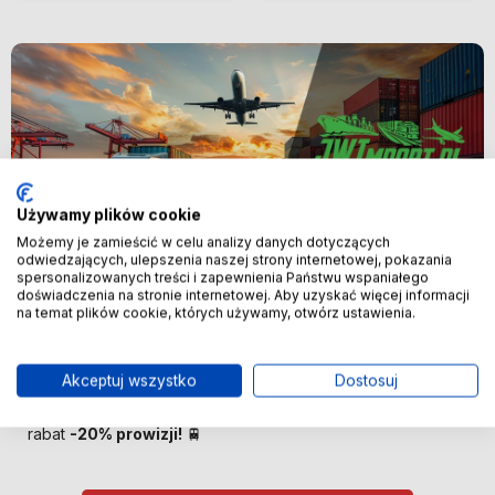
Używamy plików cookie
Możemy je zamieścić w celu analizy danych dotyczących
odwiedzających, ulepszenia naszej strony internetowej, pokazania
spersonalizowanych treści i zapewnienia Państwu wspaniałego
Nowość
doświadczenia na stronie internetowej. Aby uzyskać więcej informacji
na temat plików cookie, których używamy, otwórz ustawienia.
🚢 Bezpośredni import z Chin –
oszczędzaj więcej! 🚢
Akceptuj wszystko
Dostosuj
🚆 Importuj taniej! Pierwszych 100 klientów otrzyma
rabat
-20% prowizji!
🚆