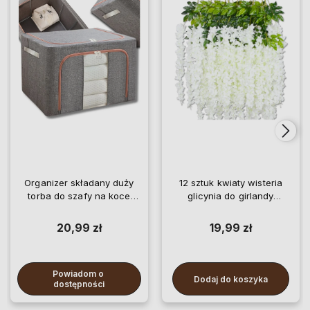
Organizer składany duży
12 sztuk kwiaty wisteria
torba do szafy na koce
glicynia do girlandy
pościel ubrania
wiszące
20,99 zł
19,99 zł
Powiadom o 
Dodaj do koszyka
dostępności