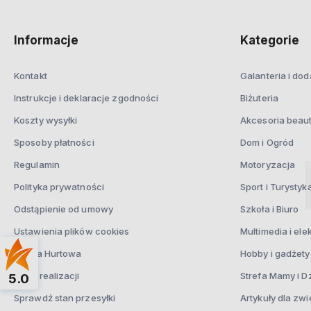
Informacje
Kategorie
Kontakt
Galanteria i dod
Instrukcje i deklaracje zgodności
Biżuteria
Koszty wysyłki
Akcesoria beau
Sposoby płatności
Dom i Ogród
Regulamin
Motoryzacja
Polityka prywatności
Sport i Turystyk
Odstąpienie od umowy
Szkoła i Biuro
Ustawienia plików cookies
Multimedia i ele
Oferta Hurtowa
Hobby i gadżety
Czas realizacji
Strefa Mamy i D
5.0
Sprawdź stan przesyłki
Artykuły dla zwi