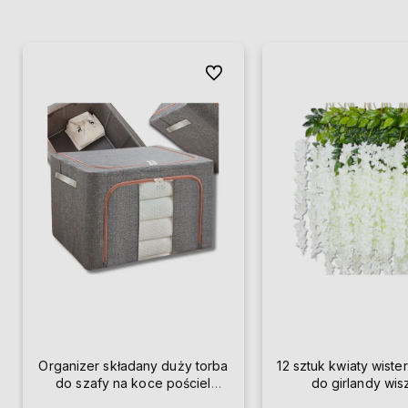
Do ulubionych
Organizer składany duży torba
12 sztuk kwiaty wister
do szafy na koce pościel
do girlandy wi
ubrania