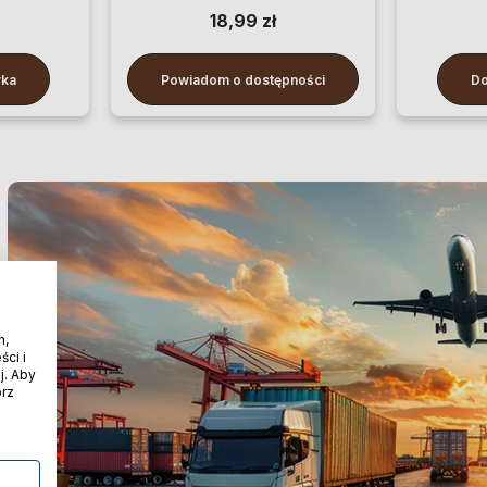
100 cm
18,99 zł
yka
Powiadom o dostępności
Do
h,
ci i
j. Aby
órz