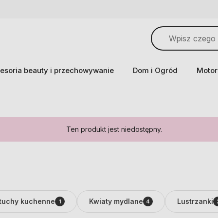
esoria beauty i przechowywanie
Dom i Ogród
Motor
Ten produkt jest niedostępny.
tuchy kuchenne
Kwiaty mydlane
Lustrzanki
1
4