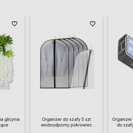
Do ulubionych
Do ulubionych
ia glicynia
Organizer do szafy 5 szt
Organizer
szące
wodoodporny pokrowiec
do szaf
przezroczysty na ubrania 60 x