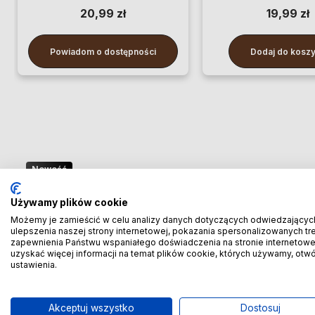
20,99 zł
19,99 zł
Powiadom o dostępności
Dodaj do kosz
Nowość
🚢 Bezpośredni import z Chin
Używamy plików cookie
– oszczędzaj więcej! 🚢
Możemy je zamieścić w celu analizy danych dotyczących odwiedzającyc
ulepszenia naszej strony internetowej, pokazania spersonalizowanych treś
zapewnienia Państwu wspaniałego doświadczenia na stronie internetowe
🚆 Importuj taniej! Pierwszych 100 klientów
uzyskać więcej informacji na temat plików cookie, których używamy, otw
ustawienia.
otrzyma rabat
-20% prowizji!
🚆
Akceptuj wszystko
Dostosuj