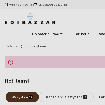
+48 455 450 183
sklep@edibazzar.pl
Galanteria i dodatki
Biżuteria
Akc
EdiBazzar
Strona główna
Hot items!
Bransoletki elastyczne
Far
Wszystkie
24
2