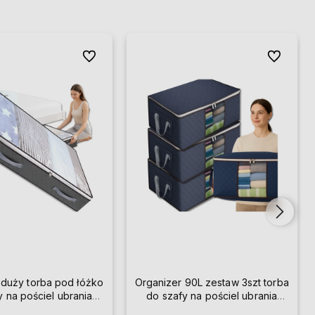
Do ulubionych
Do ulubion
 duży torba pod łóżko
Organizer 90L zestaw 3szt torba
y na pościel ubrania
do szafy na pościel ubrania
solidny
duży