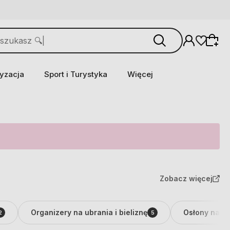
yzacja
Sport i Turystyka
Więcej
Zobacz więcej
Organizery na ubrania i bieliznę
Osłony na s
2
5