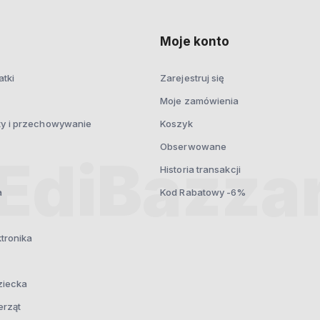
prywatności
Moje konto
atki
Zarejestruj się
Moje zamówienia
ty i przechowywanie
Koszyk
Obserwowane
Historia transakcji
a
Kod Rabatowy -6%
ktronika
ziecka
erząt