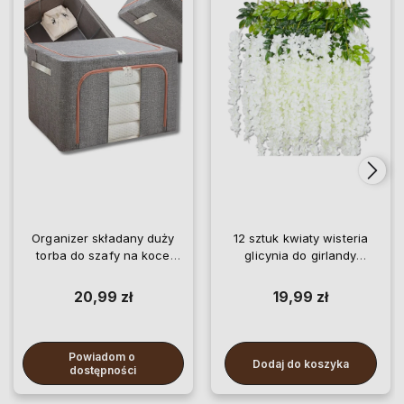
Organizer składany duży
12 sztuk kwiaty wisteria
torba do szafy na koce
glicynia do girlandy
pościel ubrania
wiszące
20,99 zł
19,99 zł
Powiadom o 
Dodaj do koszyka
dostępności