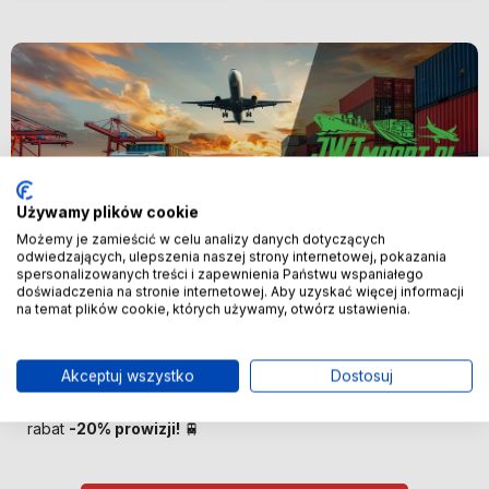
Używamy plików cookie
Możemy je zamieścić w celu analizy danych dotyczących
odwiedzających, ulepszenia naszej strony internetowej, pokazania
spersonalizowanych treści i zapewnienia Państwu wspaniałego
Nowość
doświadczenia na stronie internetowej. Aby uzyskać więcej informacji
na temat plików cookie, których używamy, otwórz ustawienia.
🚢 Bezpośredni import z Chin –
oszczędzaj więcej! 🚢
Akceptuj wszystko
Dostosuj
🚆 Importuj taniej! Pierwszych 100 klientów otrzyma
rabat
-20% prowizji!
🚆