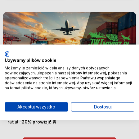
Używamy plików cookie
Możemy je zamieścić w celu analizy danych dotyczących
odwiedzających, ulepszenia naszej strony internetowej, pokazania
spersonalizowanych treści i zapewnienia Państwu wspaniałego
Nowość
doświadczenia na stronie internetowej. Aby uzyskać więcej informacji
na temat plików cookie, których używamy, otwórz ustawienia.
🚢 Bezpośredni import z Chin –
oszczędzaj więcej! 🚢
Akceptuj wszystko
Dostosuj
🚆 Importuj taniej! Pierwszych 100 klientów otrzyma
rabat
-20% prowizji!
🚆