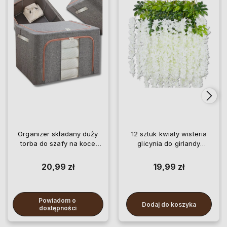
Organizer składany duży
12 sztuk kwiaty wisteria
torba do szafy na koce
glicynia do girlandy
pościel ubrania
wiszące
20,99 zł
19,99 zł
Powiadom o 
Dodaj do koszyka
dostępności