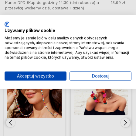
Kurier DPD
(Kup do godziny 14:30 (dni robocze) a
13,99 zł
przesyłkę wyślemy dziś, dostawa 1 dzień)
Inne z tej kategorii
Używamy plików cookie
Możemy je zamieścić w celu analizy danych dotyczących
odwiedzających, ulepszenia naszej strony internetowej, pokazania
spersonalizowanych treści i zapewnienia Państwu wspaniałego
doświadczenia na stronie internetowej. Aby uzyskać więcej informacji
ionych
ionych
Do ulubionych
Do ulubionych
Do ulubio
Do ulubio
na temat plików cookie, których używamy, otwórz ustawienia.
Akceptuj wszystko
Dostosuj