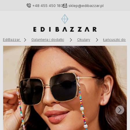
+48 455 450 183
sklep@edibazzar.pl
EdiBazzar
Galanteria i dodatki
Okulary
Łańcuszki do o
Zaloguj się
Załóż konto
Wybierz coś dla siebie z naszej aktualnej oferty lub
zaloguj się, aby przywrócić dodane produkty do listy
z poprzedniej sesji.