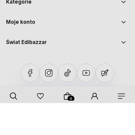
Kategorie
Moje konto
Świat Edibazzar
Sklep internetowy Shoper Premium
Szablon Shoper Modern 3.0™
od GrowCommerce