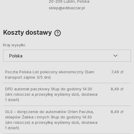
20-209 Lublin, Polska
sklep@edibazzar.pl
Koszty dostawy
Cena nie zawiera ewentualnych kosztów płatności
Kraj wysyłki:
Poczta Polska List polecony ekonomiczny
(Sam
7,49 zł
transport zajmie 3/5 dni)
DPD automat paczkowy
(Kup do godziny 14:30
8,49 zł
(dni robocze) a przesyłkę wyślemy dziś, dostawa
1 dzień)
GLS – doręczenie do automatów Orlen Paczka,
8,49 zł
sklepów Żabka i innych
(Kup do godziny 14:30
(dni robocze) a przesyłkę wyślemy dziś, dostawa
1 dzień)