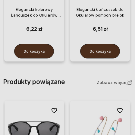
Elegancki kolorowy
Elegancki Łańcuszek do
Łańcuszek do Okularów
Okularów pompon brelok
retro perły
6,22 zł
6,51 zł
Do koszyka
Do koszyka
Produkty powiązane
Zobacz więcej
Do ulubionych
Do ulubio