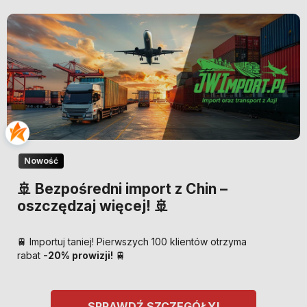
Nowość
🚢 Bezpośredni import z Chin –
oszczędzaj więcej! 🚢
🚆 Importuj taniej! Pierwszych 100 klientów otrzyma
rabat
-20% prowizji!
🚆
SPRAWDŹ SZCZEGÓŁY!