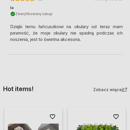
la
Zweryfikowany zakup
Dzięki temu łańcuszkowi na okulary od teraz mam
pewność, że moje okulary nie spadną podczas ich
noszenia, jest to świetna akcesoria.
Hot items!
Zobacz więcej
Do ulubionych
Do ulubio