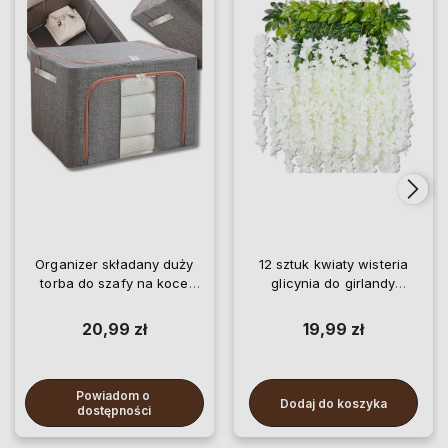
Organizer składany duży
12 sztuk kwiaty wisteria
torba do szafy na koce
glicynia do girlandy
pościel ubrania
wiszące
20,99 zł
19,99 zł
Powiadom o 
Dodaj do koszyka
dostępności