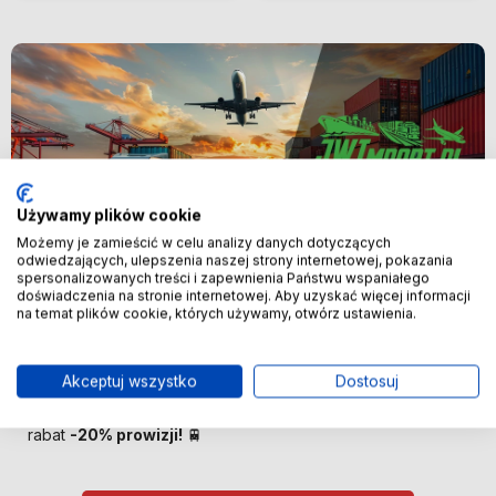
Używamy plików cookie
Możemy je zamieścić w celu analizy danych dotyczących
odwiedzających, ulepszenia naszej strony internetowej, pokazania
spersonalizowanych treści i zapewnienia Państwu wspaniałego
Nowość
doświadczenia na stronie internetowej. Aby uzyskać więcej informacji
na temat plików cookie, których używamy, otwórz ustawienia.
🚢 Bezpośredni import z Chin –
oszczędzaj więcej! 🚢
Akceptuj wszystko
Dostosuj
🚆 Importuj taniej! Pierwszych 100 klientów otrzyma
rabat
-20% prowizji!
🚆