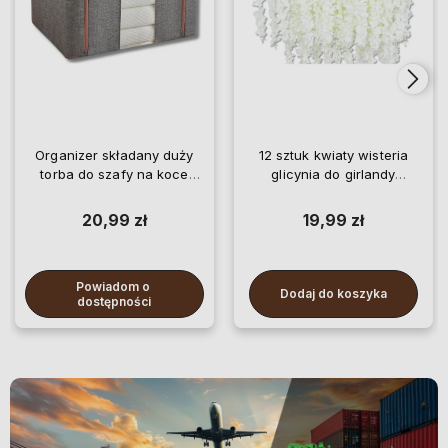
Organizer składany duży
12 sztuk kwiaty wisteria
torba do szafy na koce
glicynia do girlandy
pościel ubrania
wiszące
20,99 zł
19,99 zł
Powiadom o 
Dodaj do koszyka
dostępności