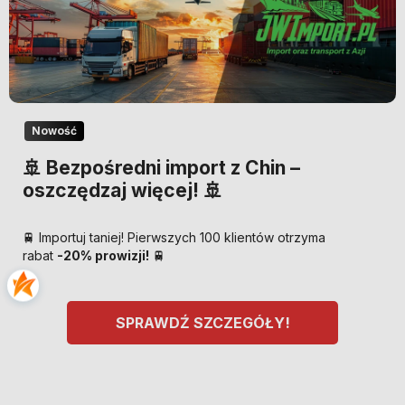
Nowość
🚢 Bezpośredni import z Chin –
oszczędzaj więcej! 🚢
🚆 Importuj taniej! Pierwszych 100 klientów otrzyma
rabat
-20% prowizji!
🚆
SPRAWDŹ SZCZEGÓŁY!