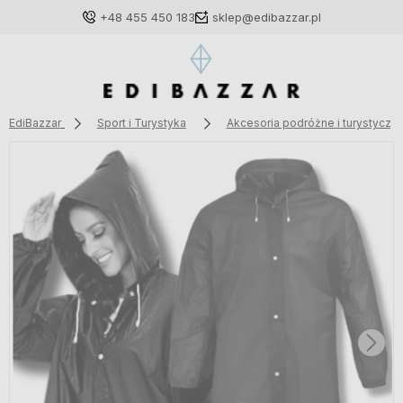
+48 455 450 183
sklep@edibazzar.pl
EdiBazzar
Sport i Turystyka
Akcesoria podróżne i turystyczn
Zaloguj się
Załóż konto
Wybierz coś dla siebie z naszej aktualnej oferty lub
zaloguj się, aby przywrócić dodane produkty do listy
z poprzedniej sesji.