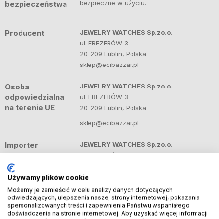
bezpieczne w użyciu.
bezpieczeństwa
Producent
JEWELRY WATCHES Sp.zo.o.
ul. FREZERÓW 3
20-209 Lublin, Polska
sklep@edibazzar.pl
Osoba
JEWELRY WATCHES Sp.zo.o.
odpowiedzialna
ul. FREZERÓW 3
na terenie UE
20-209 Lublin, Polska
sklep@edibazzar.pl
Importer
JEWELRY WATCHES Sp.zo.o.
ul. FREZERÓW 3
20-209 Lublin, Polska
sklep@edibazzar.pl
Używamy plików cookie
Możemy je zamieścić w celu analizy danych dotyczących
odwiedzających, ulepszenia naszej strony internetowej, pokazania
spersonalizowanych treści i zapewnienia Państwu wspaniałego
doświadczenia na stronie internetowej. Aby uzyskać więcej informacji
Produkty powiązane
Zobacz więcej