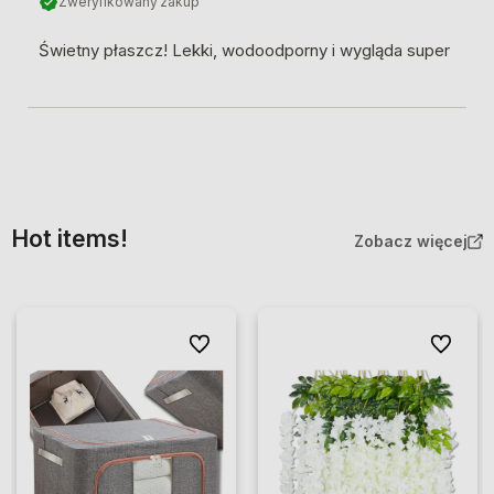
Zweryfikowany zakup
Świetny płaszcz! Lekki, wodoodporny i wygląda super
Hot items!
Zobacz więcej
Do ulubionych
Do ulubio