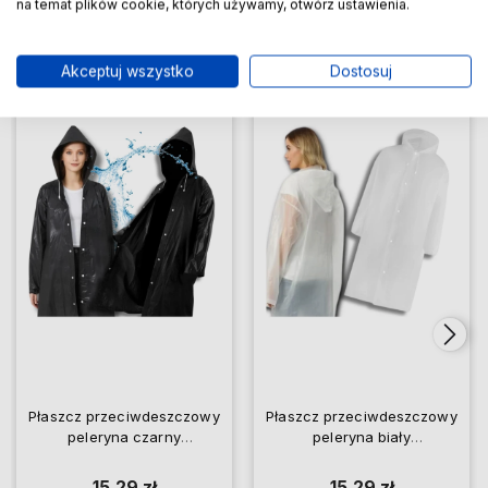
na temat plików cookie, których używamy, otwórz ustawienia.
Akceptuj wszystko
Dostosuj
Do ulubionych
Do ulubio
Płaszcz przeciwdeszczowy
Płaszcz przeciwdeszczowy
peleryna czarny
peleryna biały
wodoodporny EVA mocny
wodoodporny EVA mocny
15,29 zł
15,29 zł