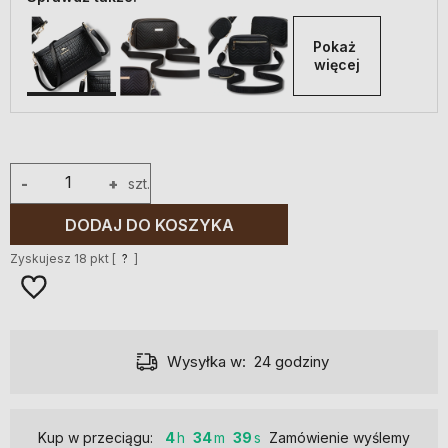
Pokaż 
więcej
-
+
szt.
DODAJ DO KOSZYKA
Zyskujesz
18
pkt [
?
]
Wysyłka w:
24 godziny
Kup w przeciągu:
4
34
38
Zamówienie wyślemy