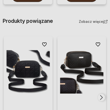
Produkty powiązane
Zobacz więcej
Do ulubionych
Do ulubio