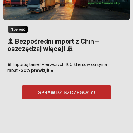
Nowość
🚢 Bezpośredni import z Chin –
oszczędzaj więcej! 🚢
🚆 Importuj taniej! Pierwszych 100 klientów otrzyma
rabat
-20% prowizji!
🚆
SPRAWDŹ SZCZEGÓŁY!