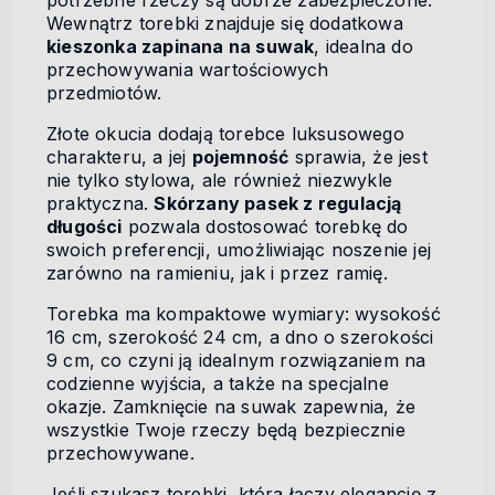
potrzebne rzeczy są dobrze zabezpieczone.
Wewnątrz torebki znajduje się dodatkowa
kieszonka zapinana na suwak
, idealna do
przechowywania wartościowych
przedmiotów.
Złote okucia dodają torebce luksusowego
charakteru, a jej
pojemność
sprawia, że jest
nie tylko stylowa, ale również niezwykle
praktyczna.
Skórzany pasek z regulacją
długości
pozwala dostosować torebkę do
swoich preferencji, umożliwiając noszenie jej
zarówno na ramieniu, jak i przez ramię.
Torebka ma kompaktowe wymiary: wysokość
16 cm, szerokość 24 cm, a dno o szerokości
9 cm, co czyni ją idealnym rozwiązaniem na
codzienne wyjścia, a także na specjalne
okazje. Zamknięcie na suwak zapewnia, że
wszystkie Twoje rzeczy będą bezpiecznie
przechowywane.
Jeśli szukasz torebki, która łączy elegancję z