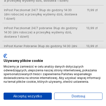
a przesyłkę wyślemy dziś, dostawa 1 dzień)
InPost Paczkomat 24/7
(Kup do godziny 14:30
11,99 zł
(dni robocze) a przesyłkę wyślemy dziś, dostawa
1 dzień)
InPost Paczkomat 24/7 pobranie
(Kup do godziny
13,99 zł
14:30 (dni robocze) a przesyłkę wyślemy dziś,
dostawa 1 dzień)
InPost Kurier Pobranie
(Kup do godziny 14:30 (dni
13,99 zł
robocze) a przesyłkę wyślemy dziś, dostawa 1
dzień)
Używamy plików cookie
Kurier DPD
(Kup do godziny 14:30 (dni robocze) a
13,99 zł
Możemy je zamieścić w celu analizy danych dotyczących
przesyłkę wyślemy dziś, dostawa 1 dzień)
odwiedzających, ulepszenia naszej strony internetowej, pokazania
spersonalizowanych treści i zapewnienia Państwu wspaniałego
doświadczenia na stronie internetowej. Aby uzyskać więcej informacji
na temat plików cookie, których używamy, otwórz ustawienia.
Inne z tej kategorii
Akceptuj wszystko
Dostosuj