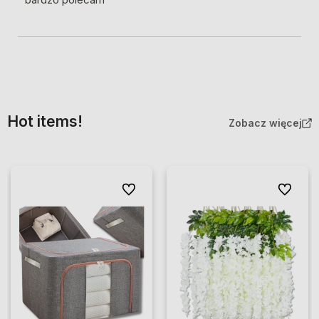
Hot items!
Zobacz więcej
Do ulubionych
Do ulubio