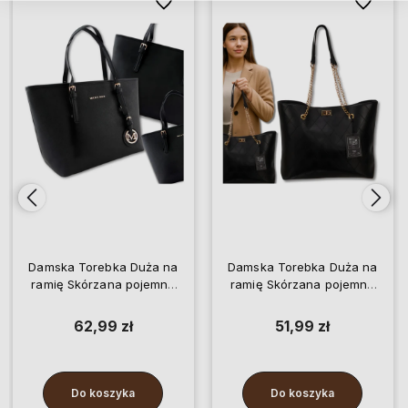
ionych
ionych
Do ulubionych
Do ulubionych
Do ulubio
Do ulubio
Damska Torebka Duża na
Damska Torebka Duża na
ramię Skórzana pojemna
ramię Skórzana pojemna
A4 zawieszki
A4 łańcuch
62,99 zł
51,99 zł
Do koszyka
Do koszyka