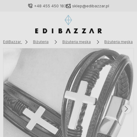
+48 455 450 183
sklep@edibazzar.pl
EdiBazzar
Biżuteria
Biżuteria męska
Biżuteria męska n
Zaloguj się
Załóż konto
Wybierz coś dla siebie z naszej aktualnej oferty lub
zaloguj się, aby przywrócić dodane produkty do listy
z poprzedniej sesji.