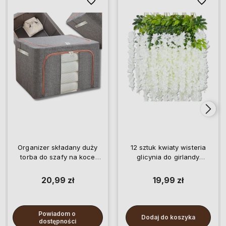
Do ulubionych
Do ulubio
Organizer składany duży
12 sztuk kwiaty wisteria
torba do szafy na koce
glicynia do girlandy
pościel ubrania
wiszące
20,99 zł
19,99 zł
Powiadom o 
Dodaj do koszyka
dostępności