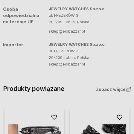
Osoba
JEWELRY WATCHES Sp.zo.o.
odpowiedzialna
ul. FREZERÓW 3
na terenie UE
20-209 Lublin, Polska
sklep@edibazzar.pl
Importer
JEWELRY WATCHES Sp.zo.o.
ul. FREZERÓW 3
20-209 Lublin, Polska
sklep@edibazzar.pl
Produkty powiązane
Zobacz więcej
Do ulubionych
Do ulubi