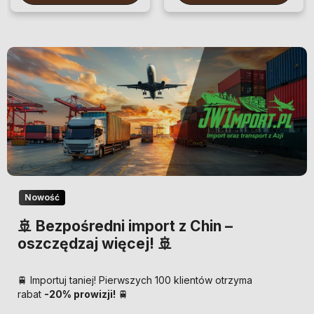
Nowość
🚢 Bezpośredni import z Chin –
oszczędzaj więcej! 🚢
🚆 Importuj taniej! Pierwszych 100 klientów otrzyma
rabat
-20% prowizji!
🚆