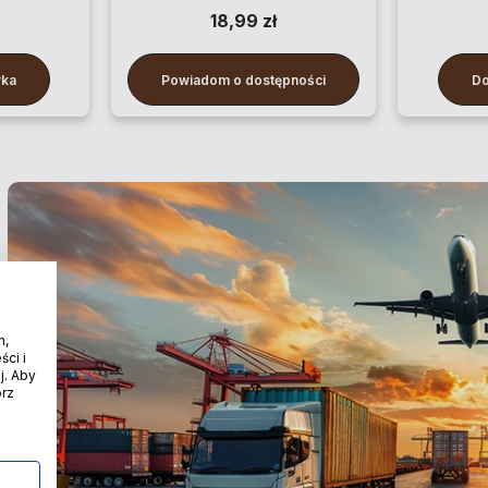
100 cm
18,99 zł
yka
Powiadom o dostępności
Do
h,
ci i
j. Aby
órz