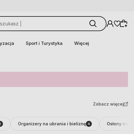
yzacja
Sport i Turystyka
Więcej
Zobacz więcej
Organizery na ubrania i bieliznę
Osłony na s
2
4