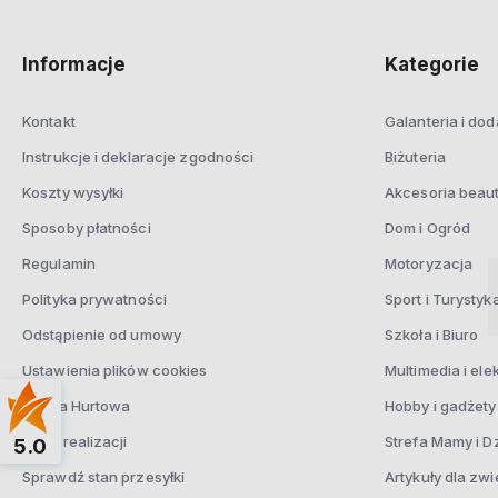
Informacje
Kategorie
Kontakt
Galanteria i dod
Instrukcje i deklaracje zgodności
Biżuteria
Koszty wysyłki
Akcesoria beau
Sposoby płatności
Dom i Ogród
Regulamin
Motoryzacja
Polityka prywatności
Sport i Turystyk
Odstąpienie od umowy
Szkoła i Biuro
Ustawienia plików cookies
Multimedia i ele
Oferta Hurtowa
Hobby i gadżety
Czas realizacji
Strefa Mamy i D
5.0
Sprawdź stan przesyłki
Artykuły dla zwi