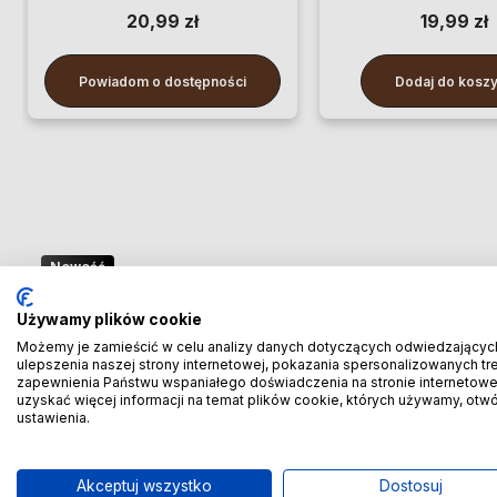
20,99 zł
19,99 zł
Powiadom o dostępności
Dodaj do kosz
Nowość
🚢 Bezpośredni import z Chin
Używamy plików cookie
– oszczędzaj więcej! 🚢
Możemy je zamieścić w celu analizy danych dotyczących odwiedzającyc
ulepszenia naszej strony internetowej, pokazania spersonalizowanych treś
zapewnienia Państwu wspaniałego doświadczenia na stronie internetowe
🚆 Importuj taniej! Pierwszych 100 klientów
uzyskać więcej informacji na temat plików cookie, których używamy, otw
ustawienia.
otrzyma rabat
-20% prowizji!
🚆
Akceptuj wszystko
Dostosuj