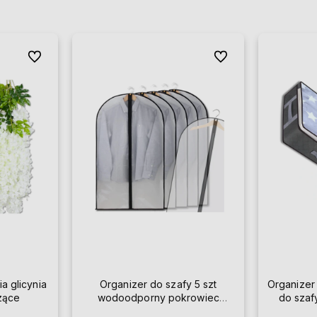
Do ulubionych
Do ulubionych
ia glicynia
Organizer do szafy 5 szt
Organizer
szące
wodoodporny pokrowiec
do szaf
przezroczysty na ubrania 60 x