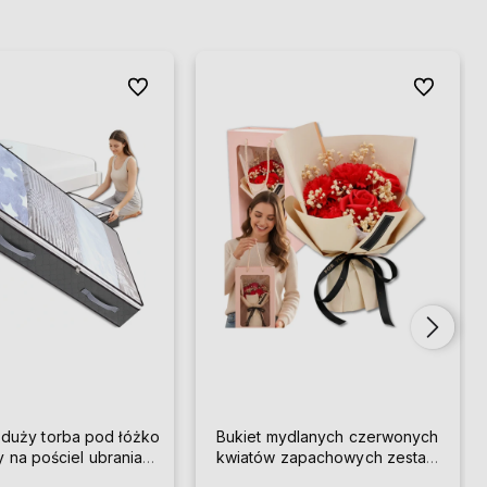
Do ulubionych
Do ulubion
 duży torba pod łóżko
Bukiet mydlanych czerwonych
y na pościel ubrania
kwiatów zapachowych zestaw
solidny
prezent