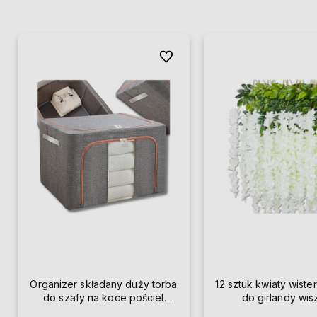
Do ulubionych
Organizer składany duży torba
12 sztuk kwiaty wister
do szafy na koce pościel
do girlandy wi
ubrania