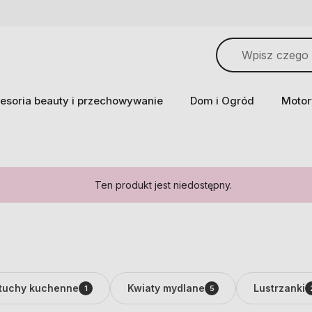
esoria beauty i przechowywanie
Dom i Ogród
Motor
Ten produkt jest niedostępny.
tuchy kuchenne
Kwiaty mydlane
Lustrzanki
1
5