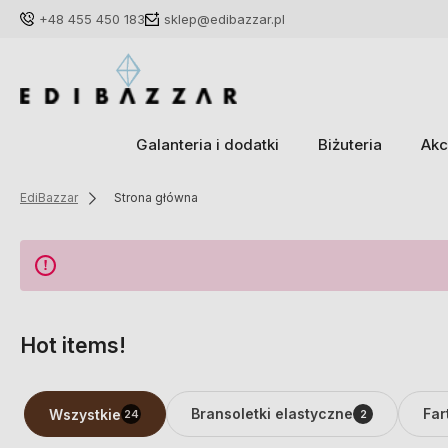
+48 455 450 183
sklep@edibazzar.pl
Galanteria i dodatki
Biżuteria
Akc
EdiBazzar
Strona główna
Hot items!
Bransoletki elastyczne
Far
Wszystkie
24
2