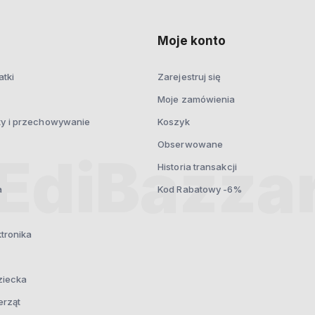
prywatności
Moje konto
atki
Zarejestruj się
Moje zamówienia
ty i przechowywanie
Koszyk
Obserwowane
Historia transakcji
a
Kod Rabatowy -6%
ktronika
ziecka
erząt