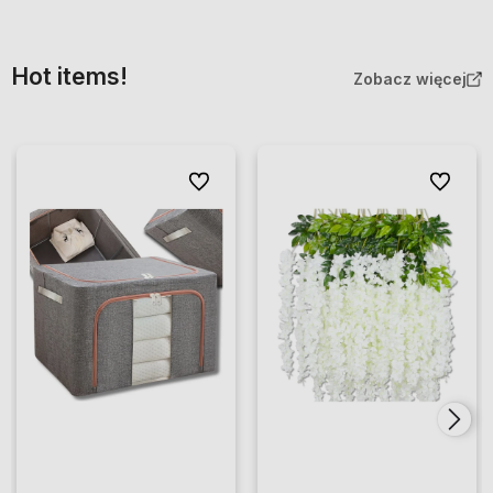
Hot items!
Zobacz więcej
Do ulubionych
Do ulubio