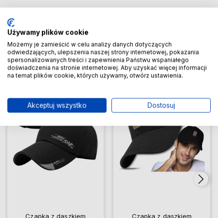
Produkty powiązane
Zobacz więcej
Używamy plików cookie
Możemy je zamieścić w celu analizy danych dotyczących
odwiedzających, ulepszenia naszej strony internetowej, pokazania
spersonalizowanych treści i zapewnienia Państwu wspaniałego
doświadczenia na stronie internetowej. Aby uzyskać więcej informacji
Do ulubionych
Do ulubio
na temat plików cookie, których używamy, otwórz ustawienia.
Akceptuj wszystko
Dostosuj
Czapka z daszkiem
Czapka z daszkiem