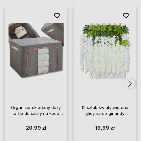
Do ulubionych
Do ulubio
Organizer składany duży
12 sztuk kwiaty wisteria
torba do szafy na koce
glicynia do girlandy
pościel ubrania
wiszące
20,99 zł
19,99 zł