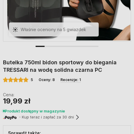
Świetna butelka! Lekka, poręczna i
nic nie przecieka szybka wysyłka i
super kontakt, polecam!
Butelka 750ml bidon sportowy do biegania
TRESSARI na wodę solidna czarna PC
5
Oceny: 8
Recenzje: 1
Cena:
19,99 zł
Produkt dostępny w magazynie
・Kup teraz i zapłać za 30 dni
Sprawdź także: