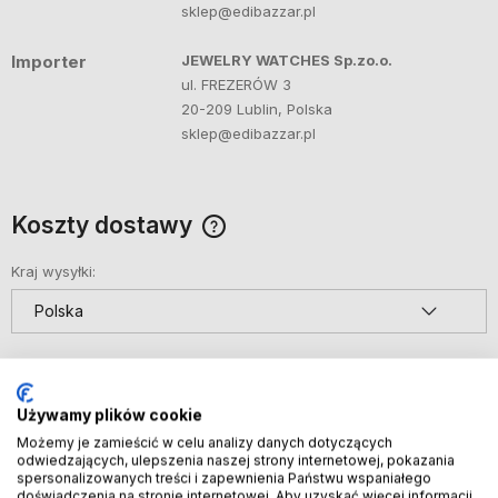
sklep@edibazzar.pl
Importer
JEWELRY WATCHES Sp.zo.o.
ul. FREZERÓW 3
20-209 Lublin, Polska
sklep@edibazzar.pl
Koszty dostawy
Cena nie zawiera ewentualnych kosztów płatności
Kraj wysyłki:
Poczta Polska List polecony ekonomiczny
(Sam
7,49 zł
transport zajmie 3/5 dni)
Używamy plików cookie
DPD automat paczkowy
(Kup do godziny 14:30
8,49 zł
Możemy je zamieścić w celu analizy danych dotyczących
(dni robocze) a przesyłkę wyślemy dziś, dostawa
odwiedzających, ulepszenia naszej strony internetowej, pokazania
1 dzień)
spersonalizowanych treści i zapewnienia Państwu wspaniałego
doświadczenia na stronie internetowej. Aby uzyskać więcej informacji