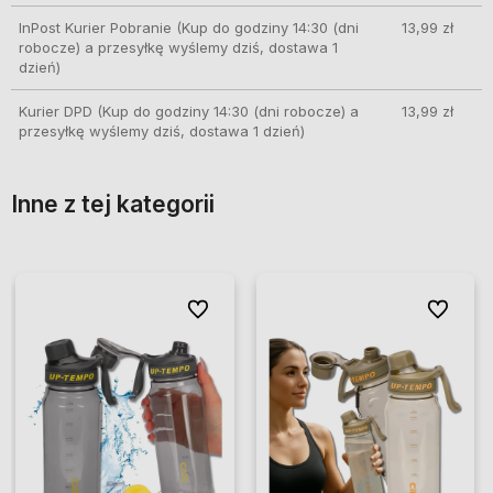
InPost Kurier Pobranie
(Kup do godziny 14:30 (dni
13,99 zł
robocze) a przesyłkę wyślemy dziś, dostawa 1
dzień)
Kurier DPD
(Kup do godziny 14:30 (dni robocze) a
13,99 zł
przesyłkę wyślemy dziś, dostawa 1 dzień)
Inne z tej kategorii
ionych
ionych
Do ulubionych
Do ulubionych
Do ulubio
Do ulubio