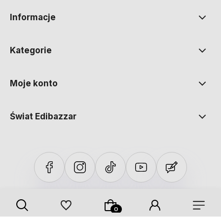
Informacje
Kategorie
Moje konto
Świat Edibazzar
Sklep internetowy Shoper Premium
Szablon Shoper Modern 3.0™
od GrowCommerce