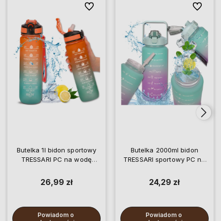
Do ulubionych
Do ulubio
Butelka 1l bidon sportowy
Butelka 2000ml bidon
TRESSARI PC na wodę
TRESSARI sportowy PC na
solidna BPA FREE
wodę solidna BPA FREE
26,99 zł
24,29 zł
Powiadom o 
Powiadom o 