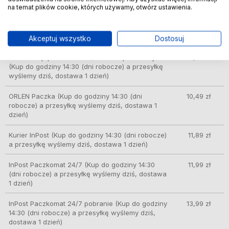
na temat plików cookie, których używamy, otwórz ustawienia.
GLS – doręczenie do automatów Orlen Paczka,
8,49 zł
sklepów Żabka i innych
(Kup do godziny 14:30
(dni robocze) a przesyłkę wyślemy dziś, dostawa
1 dzień)
Akceptuj wszystko
Dostosuj
DPD Pickup punkt odbioru/automat paczkowy
9,99 zł
(Kup do godziny 14:30 (dni robocze) a przesyłkę
wyślemy dziś, dostawa 1 dzień)
ORLEN Paczka
(Kup do godziny 14:30 (dni
10,49 zł
robocze) a przesyłkę wyślemy dziś, dostawa 1
dzień)
Kurier InPost
(Kup do godziny 14:30 (dni robocze)
11,89 zł
a przesyłkę wyślemy dziś, dostawa 1 dzień)
InPost Paczkomat 24/7
(Kup do godziny 14:30
11,99 zł
(dni robocze) a przesyłkę wyślemy dziś, dostawa
1 dzień)
InPost Paczkomat 24/7 pobranie
(Kup do godziny
13,99 zł
14:30 (dni robocze) a przesyłkę wyślemy dziś,
dostawa 1 dzień)