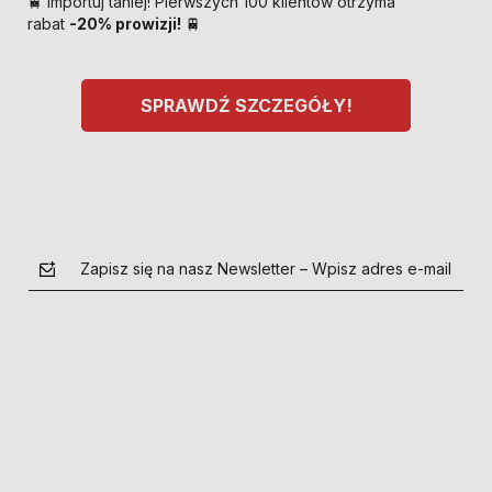
🚆 Importuj taniej! Pierwszych 100 klientów otrzyma
rabat
-20% prowizji!
🚆
SPRAWDŹ SZCZEGÓŁY!
Zapisz się na nasz Newsletter – Wpisz adres e-mail
polityce prywatności