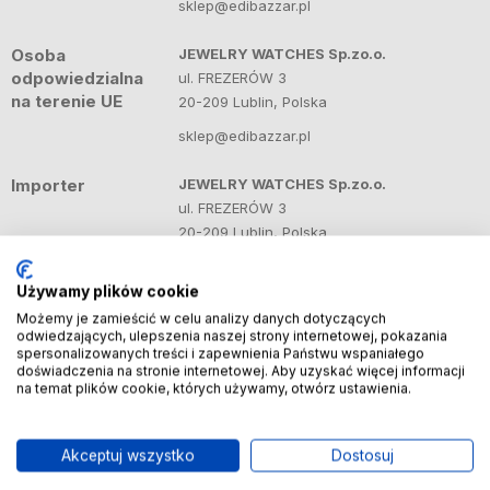
sklep@edibazzar.pl
Osoba
JEWELRY WATCHES Sp.zo.o.
odpowiedzialna
ul. FREZERÓW 3
na terenie UE
20-209 Lublin, Polska
sklep@edibazzar.pl
Importer
JEWELRY WATCHES Sp.zo.o.
ul. FREZERÓW 3
20-209 Lublin, Polska
sklep@edibazzar.pl
Używamy plików cookie
Możemy je zamieścić w celu analizy danych dotyczących
odwiedzających, ulepszenia naszej strony internetowej, pokazania
Produkty powiązane
Zobacz więcej
spersonalizowanych treści i zapewnienia Państwu wspaniałego
doświadczenia na stronie internetowej. Aby uzyskać więcej informacji
na temat plików cookie, których używamy, otwórz ustawienia.
Do ulubionych
Do ulubio
Akceptuj wszystko
Dostosuj