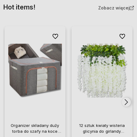
Hot items!
Zobacz więcej
Do ulubionych
Do ulubio
Organizer składany duży
12 sztuk kwiaty wisteria
torba do szafy na koce
glicynia do girlandy
pościel ubrania
wiszące