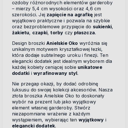
ozdoby różnorodnych elementów garderoby
– mierzy 5,4 cm wysokości oraz 4,6 cm
szerokości. Jej
zapięcie na agrafkę
jest
wyjątkowo praktyczne i pozwala na szybkie
oraz bezproblemowe przypięcie do
sukienki
,
żakietu
,
czapki
,
torby
czy
płaszcza
.
Design broszki
Anielskie Oko
wyróżnia się
unikalnym motywem kryształkowej łezki,
która dodaje subtelnego uroku i finezji. Ten
elegancki dodatek jest idealnym wyborem dla
każdej kobiety ceniącej sobie
unikatowe
dodatki
i
wyrafinowany styl
.
Nie przegap okazji, by dodać odrobinę
luksusu do swojej kolekcji akcesoriów. Nasza
złota broszka Anielskie Oko to doskonały
wybór na prezent lub jako wyjątkowy
element własnej garderoby. Stwórz
niezapomniane wrażenie z każdym
wystąpieniem, wybierając ten
wyjątkowy
i
elegancki dodatek
.