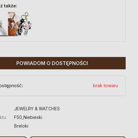
ź także:
POWIADOM O DOSTĘPNOŚCI
ostępność:
brak towaru
:
JEWELRY & WATCHES
ktu:
F50_Niebieski
Breloki