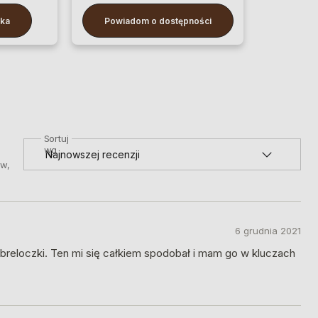
yka
Powiadom o dostępności
Sortuj
wg
ów,
6 grudnia 2021
breloczki. Ten mi się całkiem spodobał i mam go w kluczach