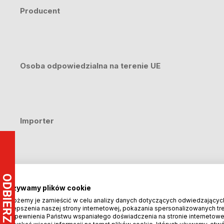
Producent
Osoba odpowiedzialna na terenie UE
Importer
Używamy plików cookie
Produkty powiązane
Możemy je zamieścić w celu analizy danych dotyczących odwiedzającyc
ulepszenia naszej strony internetowej, pokazania spersonalizowanych treś
zapewnienia Państwu wspaniałego doświadczenia na stronie internetowe