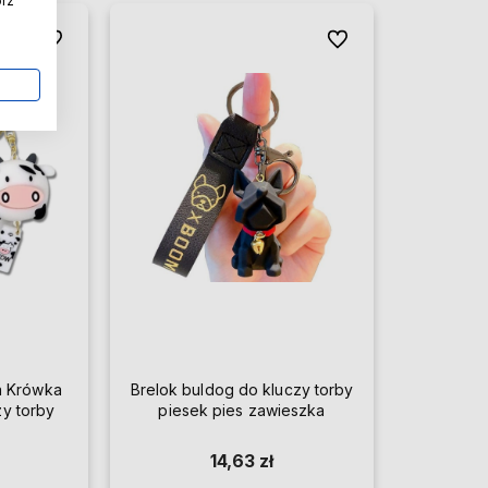
órz
Do ulubionych
Do ulubionych
a Krówka
Brelok buldog do kluczy torby
y torby
piesek pies zawieszka
14,63 zł