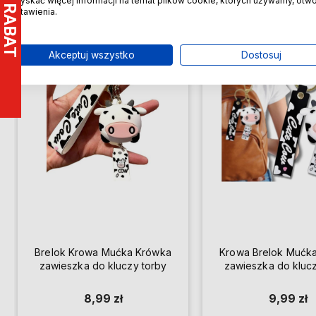
uzyskać więcej informacji na temat plików cookie, których używamy, otw
ustawienia.
Do ulubionych
Akceptuj wszystko
Dostosuj
Brelok Krowa Mućka Krówka
Krowa Brelok Mućk
zawieszka do kluczy torby
zawieszka do klucz
8,99 zł
9,99 zł