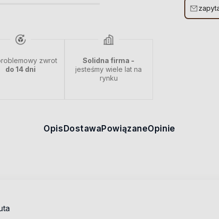
zapyta
roblemowy zwrot
Solidna firma -
do 14 dni
jesteśmy wiele lat na
rynku
Opis
Dostawa
Powiązane
Opinie
uta