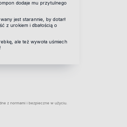
i pompon dodaje mu przytulnego
any jest starannie, by dotarł
ść z urokiem i dbałością o
orebkę, ale też wywoła uśmiech
!
dne z normami i bezpieczne w użyciu.