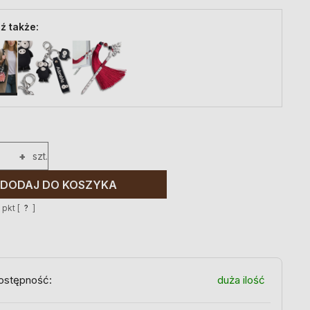
ź także:
+
szt.
DODAJ DO KOSZYKA
2
pkt [
?
]
ostępność:
duża ilość