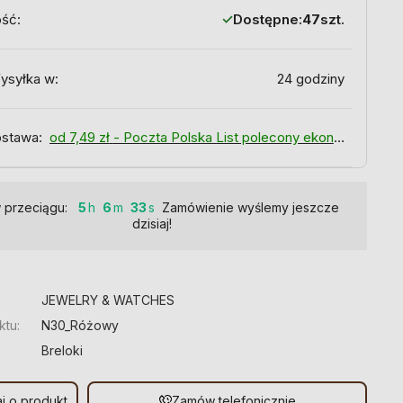
ość:
Dostępne:
47
szt.
ysyłka w:
24 godziny
stawa:
od 7,49 zł
- Poczta Polska List polecony ekonomiczny
 przeciągu:
5
6
32
Zamówienie wyślemy jeszcze
dzisiaj!
:
JEWELRY & WATCHES
ktu:
N30_Różowy
Breloki
j o produkt
Zamów telefonicznie