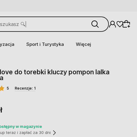
yzacja
Sport i Turystyka
Więcej
 love do torebki kluczy pompon lalka
ka
5
Recenzje: 1
ł
dostępny w magazynie
p teraz i zapłać za 30 dni