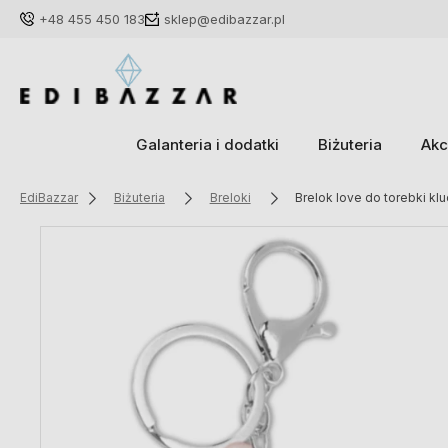
+48 455 450 183
sklep@edibazzar.pl
Galanteria i dodatki
Biżuteria
Akc
EdiBazzar
Biżuteria
Breloki
Brelok love do torebki kl