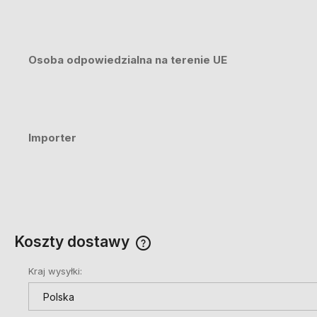
Osoba odpowiedzialna na terenie UE
Importer
Koszty dostawy
Kraj wysyłki:
Cena nie zawiera ewentualnych
kosztów płatności