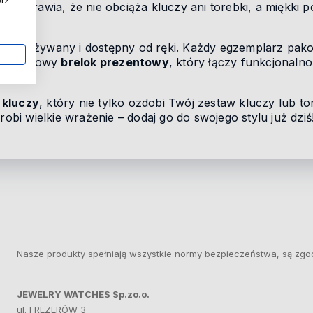
órz
cja sprawia, że nie obciąża kluczy ani torebki, a miękk
y
, nieużywany i dostępny od ręki. Każdy egzemplarz pakow
o wyjątkowy
brelok prezentowy
, który łączy funkcjonalno
 kluczy
, który nie tylko ozdobi Twój zestaw kluczy lub t
robi wielkie wrażenie – dodaj go do swojego stylu już dziś
Nasze produkty spełniają wszystkie normy bezpieczeństwa, są zgo
JEWELRY WATCHES Sp.zo.o.
ul. FREZERÓW 3