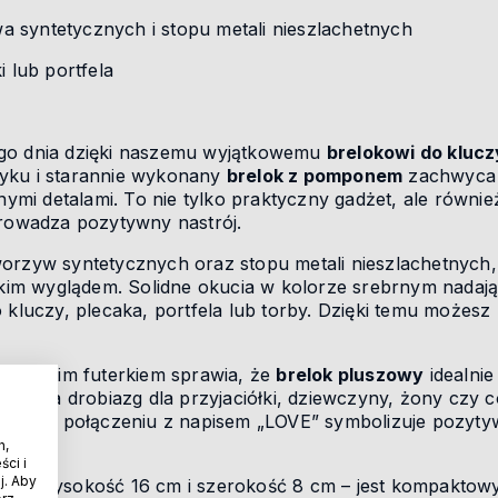
 syntetycznych i stopu metali nieszlachetnych
i lub portfela
ego dnia dzięki naszemu wyjątkowemu
brelokowi do klucz
yku i starannie wykonany
brelok z pomponem
zachwyca s
mi detalami. To nie tylko praktyczny gadżet, ale równi
prowadza pozytywny nastrój.
worzyw syntetycznych oraz stopu metali nieszlachetnych
nckim wyglądem. Solidne okucia w kolorze srebrnym nadaj
 kluczy, plecaka, portfela lub torby. Dzięki temu możesz
z miękkim futerkiem sprawia, że
brelok pluszowy
idealnie
mysł na drobiazg dla przyjaciółki, dziewczyny, żony czy có
styka w połączeniu z napisem „LOVE” symbolizuje pozyty
h,
ci i
j. Aby
j
ma wysokość 16 cm i szerokość 8 cm – jest kompaktowy,