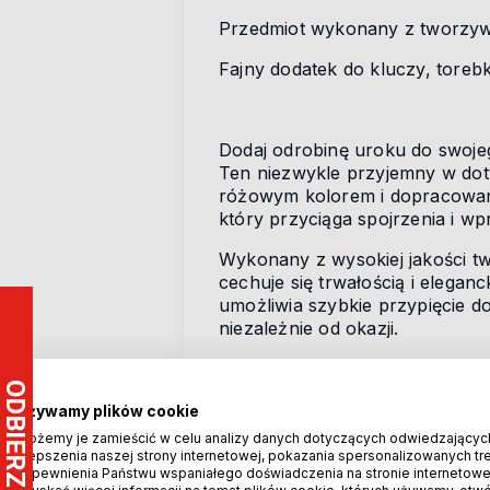
Przedmiot wykonany z tworzywa
Fajny dodatek do kluczy, torebk
Dodaj odrobinę uroku do swoj
Ten niezwykle przyjemny w dot
różowym kolorem i dopracowany
który przyciąga spojrzenia i w
Wykonany z wysokiej jakości t
cechuje się trwałością i elega
umożliwia szybkie przypięcie do
niezależnie od okazji.
Uroczy motyw śpiącej laleczki 
bliskiej osoby. To doskonały po
Używamy plików cookie
miłość i troskę. Różowa kolory
każdemu stylowi.
Możemy je zamieścić w celu analizy danych dotyczących odwiedzającyc
ulepszenia naszej strony internetowej, pokazania spersonalizowanych treś
zapewnienia Państwu wspaniałego doświadczenia na stronie internetowe
Ten
brelok do torebki damskie