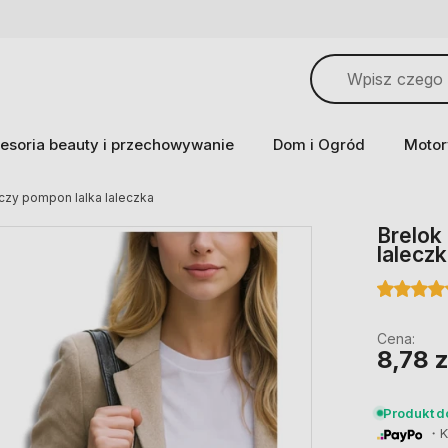
esoria beauty i przechowywanie
Dom i Ogród
Motor
uczy pompon lalka laleczka
Brelok
lalecz
Cena:
8,78 z
Produkt 
・Ku