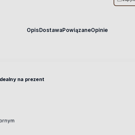
Opis
Dostawa
Powiązane
Opinie
dealny na prezent
ebrnym