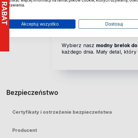
uzyskać więcej informacji na temat plików cookie, których używamy, otw
efektowny. Jego lekka konstruk
ustawienia.
charakteru.
Podkreślamy –
towar jest now
Akceptuj wszystko
Dostosuj
do Ciebie w idealnym stanie. T
szczegóły.
Wybierz nasz
modny brelok do
każdego dnia. Mały detal, który 
Bezpieczeństwo
Certyfikaty i ostrzeżenie bezpieczeństwa
Producent