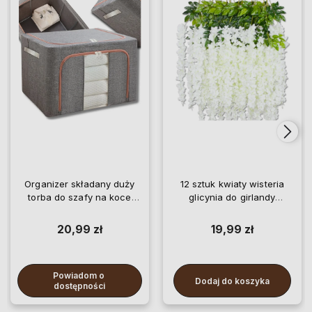
Organizer składany duży
12 sztuk kwiaty wisteria
torba do szafy na koce
glicynia do girlandy
pościel ubrania
wiszące
20,99 zł
19,99 zł
Powiadom o 
Dodaj do koszyka
dostępności