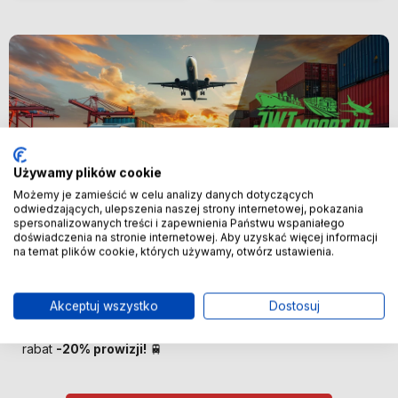
Używamy plików cookie
Możemy je zamieścić w celu analizy danych dotyczących
odwiedzających, ulepszenia naszej strony internetowej, pokazania
spersonalizowanych treści i zapewnienia Państwu wspaniałego
Nowość
doświadczenia na stronie internetowej. Aby uzyskać więcej informacji
na temat plików cookie, których używamy, otwórz ustawienia.
🚢 Bezpośredni import z Chin –
oszczędzaj więcej! 🚢
Akceptuj wszystko
Dostosuj
🚆 Importuj taniej! Pierwszych 100 klientów otrzyma
rabat
-20% prowizji!
🚆