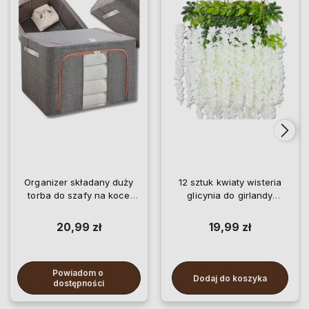
Organizer składany duży
12 sztuk kwiaty wisteria
torba do szafy na koce
glicynia do girlandy
pościel ubrania
wiszące
20,99 zł
19,99 zł
Powiadom o 
Dodaj do koszyka
dostępności