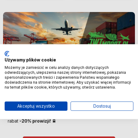
Używamy plików cookie
Możemy je zamieścić w celu analizy danych dotyczących
odwiedzających, ulepszenia naszej strony internetowej, pokazania
spersonalizowanych treści i zapewnienia Państwu wspaniałego
Nowość
doświadczenia na stronie internetowej. Aby uzyskać więcej informacji
na temat plików cookie, których używamy, otwórz ustawienia.
🚢 Bezpośredni import z Chin –
oszczędzaj więcej! 🚢
Akceptuj wszystko
Dostosuj
🚆 Importuj taniej! Pierwszych 100 klientów otrzyma
rabat
-20% prowizji!
🚆