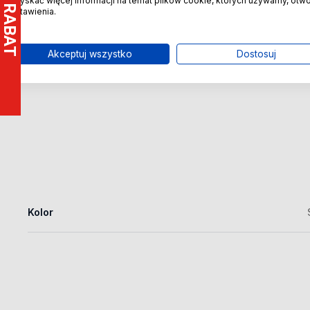
uzyskać więcej informacji na temat plików cookie, których używamy, otw
ustawienia.
Akceptuj wszystko
Dostosuj
Szczegóły
Kolor