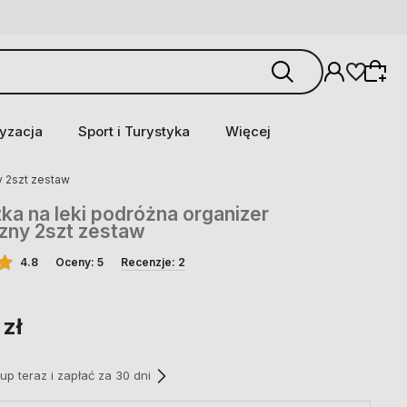
yzacja
Sport i Turystyka
Więcej
y 2szt zestaw
ka na leki podróżna organizer
ny 2szt zestaw
4.8
Oceny: 5
Recenzje: 2
 zł
p teraz i zapłać za 30 dni