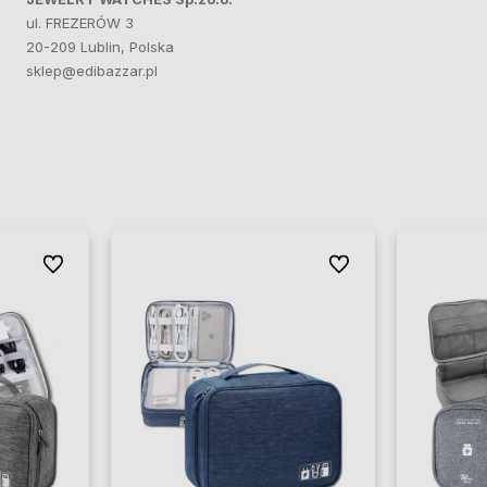
ul. FREZERÓW 3
20-209 Lublin, Polska
sklep@edibazzar.pl
Do ulubionych
Do ulubionych