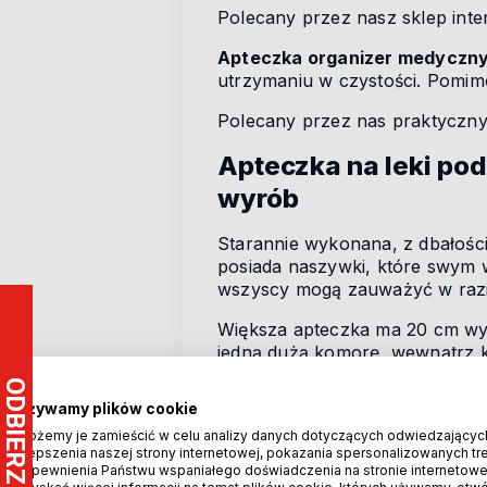
Polecany przez nasz sklep int
Apteczka organizer medyczny 
utrzymaniu w czystości. Pomimo 
Polecany przez nas praktyczny 
Apteczka na leki po
wyrób
Starannie wykonana, z dbałośc
posiada naszywki, które swym 
wszyscy mogą zauważyć w razie
Większa apteczka ma 20 cm wys
jedną dużą komorę, wewnątrz kt
materiałowy uchwyt.
Używamy plików cookie
Mniejsza apteczka, w oferowan
Możemy je zamieścić w celu analizy danych dotyczących odwiedzającyc
ma 14 cm wysokości, 11 cm sze
ulepszenia naszej strony internetowej, pokazania spersonalizowanych treś
przymocowany jest uchwyt. Wewn
zapewnienia Państwu wspaniałego doświadczenia na stronie internetowe