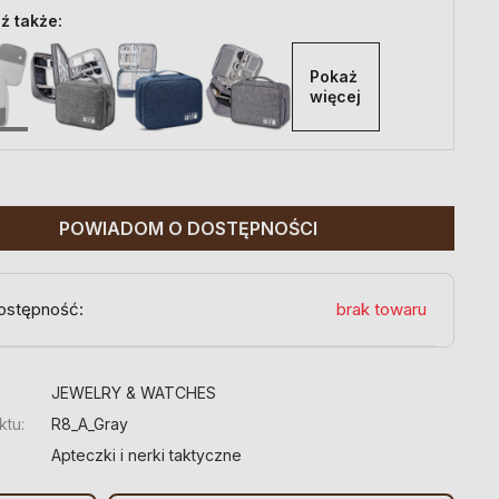
ź także:
Pokaż 
więcej
POWIADOM O DOSTĘPNOŚCI
ostępność:
brak towaru
:
JEWELRY & WATCHES
ktu:
R8_A_Gray
Apteczki i nerki taktyczne