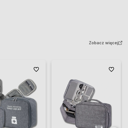
Zobacz więcej
Do ulubionych
Do ulubion