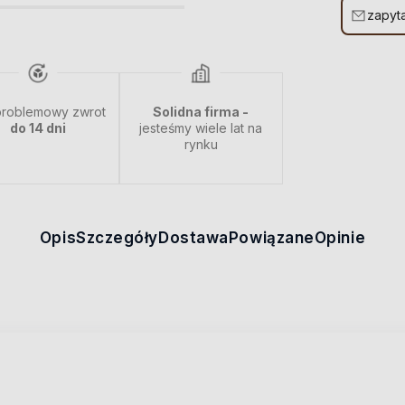
zapyta
roblemowy zwrot
Solidna firma -
do 14 dni
jesteśmy wiele lat na
rynku
Opis
Szczegóły
Dostawa
Powiązane
Opinie