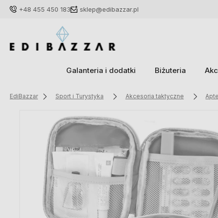
+48 455 450 183
sklep@edibazzar.pl
Galanteria i dodatki
Biżuteria
Akc
EdiBazzar
Sport i Turystyka
Akcesoria taktyczne
Apte