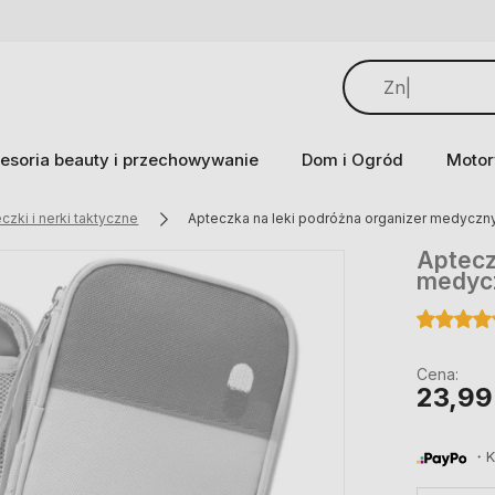
esoria beauty i przechowywanie
Dom i Ogród
Motor
czki i nerki taktyczne
Apteczka na leki podróżna organizer medyczn
Aptecz
medycz
Cena:
23,99
・Ku