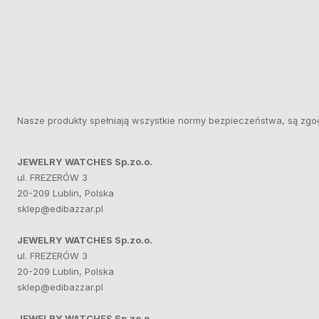
Nasze produkty spełniają wszystkie normy bezpieczeństwa, są zgo
JEWELRY WATCHES Sp.zo.o.
ul. FREZERÓW 3
20-209 Lublin, Polska
sklep@edibazzar.pl
JEWELRY WATCHES Sp.zo.o.
ul. FREZERÓW 3
20-209 Lublin, Polska
sklep@edibazzar.pl
JEWELRY WATCHES Sp.zo.o.