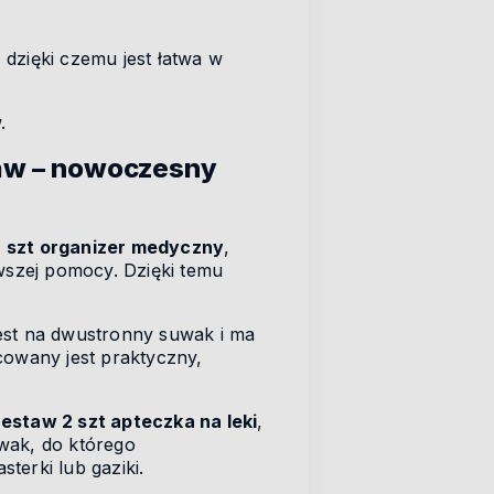
 dzięki czemu jest łatwa w
.
taw – nowoczesny
2 szt organizer medyczny
,
szej pomocy. Dzięki temu
est na dwustronny suwak i ma
cowany jest praktyczny,
estaw 2 szt apteczka na leki
,
wak, do którego
terki lub gaziki.