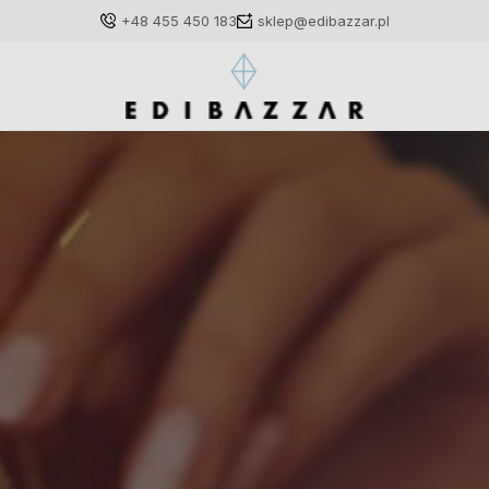
+48 455 450 183
sklep@edibazzar.pl
Zaloguj się
Załóż konto
Wybierz coś dla siebie z naszej aktualnej oferty lub
zaloguj się, aby przywrócić dodane produkty do listy
z poprzedniej sesji.