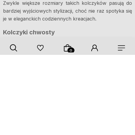
Zwykle większe rozmiary takich kolczyków pasują do
bardziej wyjściowych stylizacji, choć nie raz spotyka się
je w eleganckich codziennych kreacjach.
Kolczyki chwosty
Kolczyki chwosty to przede wszystkim kolczyki, które
są zakończenie frędzlami. Zwykle nie mają żadnych
innych zdobień, poza metalowym wkładem oraz
wystających z niego nitek. Są to bardzo proste, ale przy
tym piękne modele, które zdecydowanie wpadną w oko
miłośnikom stylu boho i retro. Pojawiają się jednak
również bardziej zdobne rodzaje, na przykład w
towarzystwie koralików, kamieni, lub dłuższych
łańcuszków. Kolczyki chwosty bardzo wysmuklają szyję
oraz twarz, w szczególności taką o okrągłym kształcie.
Bransoletki na święta